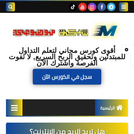
بحث هذه
المدونة
الإلكتروني
أقوى كورس مجاني لتعلم التداول
للمبتدئين وتحقيق الربح السريع, لا تفوت
الفرصة واشترك الآن
سجل في الكورس الآن
الرئيسية
الربح
هل تريد الربح من الإنترنت؟