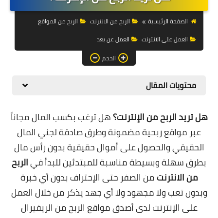
التجارة الالكترونية
الصفحة الرئيسية
الربح من الانترنت
الربح من المواقع
التسويق
العمل على الانترنت
العمل عن بعد
التداول
الحجم
وظائف
محتويات المقال
الكمبيوتر
الهاتف
هل تريد الربح من الإنترنت؟
هل ترغب بكسب المال مجاناً
عبر مواقع ربحية مضمونة وطرق صادقة لجني المال
المواقع
الحقيقي والحصول على أموال حقيقية بدون رأس مال
زيادة متابعين
بطرق سهلة وبسيطة مناسبة للمبتدئين للبدأ في
الربح
من الانترنت
من الصفر حتى الإحتراف بدون أي خبرة
العملات المشفرة
وبدون تعب ولا مجهود ولا أي جهد يذكر من خلال العمل
الاستثمار
على الإنترنت لدى
أصدق مواقع الربح من الريفيرال