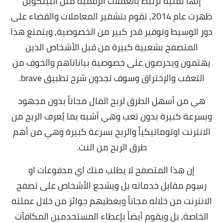
إنها تقنية ترتبط بالعملات الرقمية مثل البيتكوين
ظهرت عام 2014,
تقوم بتشفير المعاملات والقضاء على
دور الوسيط وتوفير قدر كبير من الخصوصية, و
يتمتع هذا
المتصفح بشعبية كبيرة من قبل الأشخاص الذين
يهتمون ويحرصون على خصوصية بياناتاهم والخوف من
التعقب والإختراق وسوف تجدون شرح تطبيق brave.
هي من
أسهل الطرق لربح المال مجاناً
بدون مجهود
وبسرعة كبيرة بدون تعب وهي أشبه بما يُعرف
الربح من
الانترنت اوتوماتيكياً
والربح بسرعة كبيرة وهي من
أهم
طرق الربح من النت
.
إن هذا المتصفح لا يطلب منك اي مدفوعات او
رسوم
مقابل خدماته بل ويشجع الأشخاص على تصفح
الانترنت من خلاله مجاناً ويعطيهم جوائز من خلال عملته
الخاصة,
بل ويقوم أيضاً بإعطاء المستخدمين المكافآت