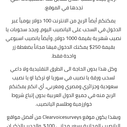
تجدها في الموقع.
يمكنكم أيضاً الربح من الانترنت 100 دولار يومياً عبر
الدخول في السحب على اليانصيب اليوم, ويجد سحوبات يا
نصيب شهرية بقيمة 1000 دولار, وأيضاً يانصيب اسبوعي
بقيمة 250$ يمكنك الدخول فيها مجاناً بضغطة زر
واحدة فقط.
وكل هذا بدون الحاجة الى الطرق التقليدية ولا داعي
لسحب ورقة يا نصيب في سوريا او تركيا او يا نصيب
سعودية وجزائري ومصري ومغربي, أي انكم يمكنكم
الربح منه في جميع الدول العربية بدون إتباع شروط
خوارزمية وطلسم اليانصيب.
وبهذا يكون موقع Clearvoicesurveys من أفضل مواقع
اليانصيب المجانية بسعر مجاني 100%,
والجدير بالذكر ان