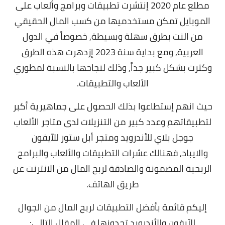
مطلع عام 2020 إنتشرت تطبيقات وبرامج وألعاب على
الموبايل تمكن مستخدميها من كسب المال الحقيقي
من النت بطرق سهلة وبسيطة, خصوصاً في الدول
العربية,
ومع بداية سنة 2023 إزدهرت هذه الطرق
وكثرت بشكل كبير جداً, وذلك لنجاحها بالنسبة لمطوري
الألعاب والتطبيقات.
حيث انهم إستطاعوا بذلك الحصول على جماهيرية أكبر
لتطبيقاتهم وعدد كبير من التنزيلات لدى متاجر الألعاب
جوجل بلاي للأندرويد ومتجر أبل ستور للآيفون
والايباد,
فهنالك عشرات التطبيقات والألعاب والبرامج
الربحية المضمونة والصادقة لربح المال من الانترنت عن
طريق الهاتف.
إليكم قائمة بأفضل التطبيقات لربح المال من الجوال
للآيفون وللأندرويد تجدونها في المقال التالي: