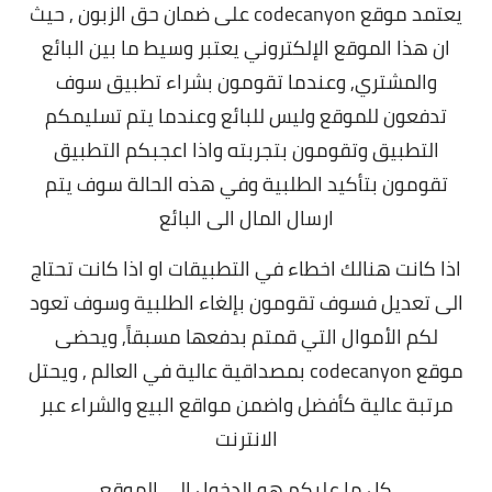
يعتمد موقع
codecanyon
على ضمان حق الزبون , حيث
ان هذا الموقع الإلكتروني يعتبر وسيط ما بين البائع
والمشتري,
وعندما تقومون بشراء تطبيق سوف
تدفعون للموقع وليس للبائع وعندما يتم تسليمكم
التطبيق وتقومون بتجربته واذا اعجبكم التطبيق
تقومون بتأكيد الطلبية وفي هذه الحالة سوف يتم
ارسال المال الى البائع
اذا كانت هنالك اخطاء في التطبيقات او اذا كانت تحتاج
الى تعديل فسوف تقومون بإلغاء الطلبية وسوف تعود
لكم الأموال التي قمتم بدفعها مسبقاً,
ويحضى
موقع codecanyon بمصداقية عالية في العالم , ويحتل
مرتبة عالية كأفضل واضمن مواقع البيع والشراء عبر
الانترنت
كل ما عليكم هو الدخول الى الموقع