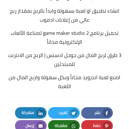
انشاء تطبيق او لعبة بسهولة وابدأ بالربح بمقدار ربح
عالي من إعلانات ادموب
تحميل برنامج game maker studio 2 لصناعة الألعاب
الإلكترونية مجاناً
3 طرق لربح المال من جوجل ادسنس | الربح من الانترنت
للمبتدئين
اصنع لعبة اندرويد مجاناً وبكل سهولة واربح المال من
اللعبة
نشر
تغريد
مشاركة
LinkedIn
Twitter
Facebook
حفظ
مشاركة
إرسال