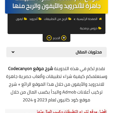
التجارة الالكترونية
جاهزة للأندرويد والآيفون والربح منها
التسويق
الصفحة الرئيسية
الربح من التطبيقات
أندرويد
ايفون
التداول
دروس برمجية
وظائف
الحجم
الكمبيوتر
محتويات المقال
الهاتف
نقدم لكم في هذه التدوينة
شرح
موقع Codecanyon
المواقع
وسنعلمكم كيفية شراء تطبيقات وألعاب حصرية جاهزة
زيادة متابعين
للاندرويد والآيفون من خلال هذا الموقع الرائع + شرح
تركيب أعلانات Admob والبدأ بكسب المال من خلال
العملات المشفرة
موقع كود كانيون لعام 2023 و 2024
الاستثمار