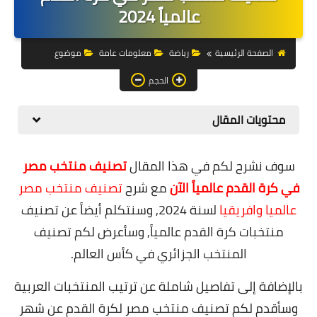
التجارة الالكترونية
عالمياً 2024
التسويق
الصفحة الرئيسية
رياضة
معلومات عامة
موضوع
التداول
الحجم
وظائف
محتويات المقال
الكمبيوتر
سوف نشرح لكم في هذا المقال
تصنيف منتخب مصر
الهاتف
في كرة القدم عالمياً الآن
مع شرح
تصنيف منتخب مصر
المواقع
عالميا وافريقيا
لسنة 2024, وسنتكلم أيضاً عن تصنيف
منتخبات كرة القدم عالمياً, وسأعرض لكم تصنيف
زيادة متابعين
المنتخب الجزائري في كأس العالم.
العملات المشفرة
بالإضافة إلى تفاصيل شاملة عن ترتيب المنتخبات العربية
الاستثمار
وسأقدم لكم تصنيف منتخب مصر لكرة القدم عن شهر