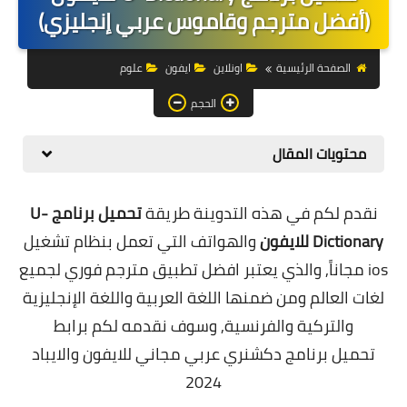
التجارة الالكترونية
(أفضل مترجم وقاموس عربي إنجليزي)
التسويق
الصفحة الرئيسية
اونلاين
ايفون
علوم
التداول
الحجم
وظائف
محتويات المقال
الكمبيوتر
نقدم لكم في هذه التدوينة طريقة
تحميل برنامج U-
الهاتف
Dictionary للايفون
والهواتف التي تعمل بنظام تشغيل
المواقع
ios مجاناً, والذي يعتبر افضل تطبيق مترجم فوري لجميع
لغات العالم ومن ضمنها اللغة العربية واللغة الإنجليزية
زيادة متابعين
والتركية والفرنسية, وسوف نقدمه لكم برابط
العملات المشفرة
تحميل
برنامج دكشنري عربي
مجاني للايفون والايباد
2024
الاستثمار