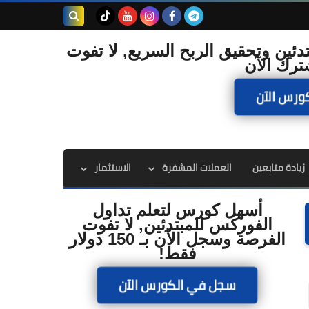
بحث هذه
دئين وتحقيق الربح السريع, لا تفوت
ترك الآن
المدونة
ورس الآن
الإلكترونية
زيادة متابعين
العملات المشفرة
الاستثمار
أسهل كورس لتعلم تداول
الفوركس للمبتدئين, لا تفوت
الفرصة وسجل الآن بـ 150 دولار
فقط!
سجل في الكورس الآن