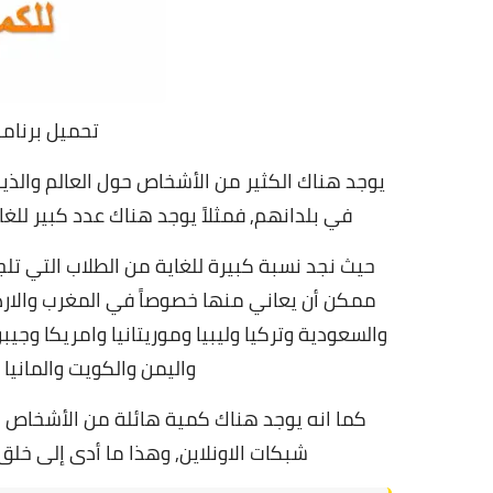
تحميل برنامج MetaTrader 4 للكمب
يوجد هناك الكثير من الأشخاص حول العالم والذين
في بلدانهم, فمثلاً يوجد هناك عدد كبير لل
حيث نجد نسبة كبيرة للغاية من الطلاب التي تلج
ممكن أن يعاني منها خصوصاً في المغرب والارد
والسعودية وتركيا وليبيا وموريتانيا وامريكا وج
واليمن والكويت والمانيا 
كما انه يوجد هناك كمية هائلة من الأشخاص ا
شبكات الاونلاين, وهذا ما أدى إلى خلق م