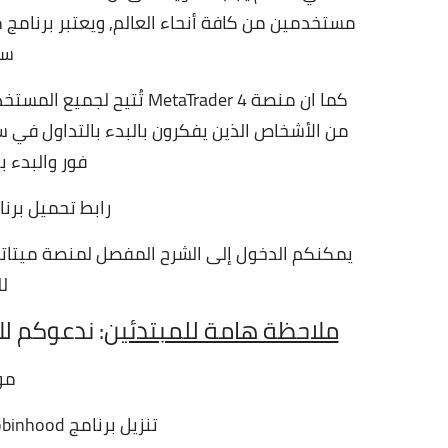
مستخدمين من كافة أنحاء العالم, ويعتبر برنامج مي
سه
كما ان منصة MetaTrader 4 
فور والبدء 
رابط تحميل برنامج MetaTrader pc ل
يمكنكم الدخول إلى الشرح المفصل لمنصة ميتاتريدر 4 من خلال زيارة التدوينة ال
لل
ملاحظة هامة للمبتدئين
: ندعوكم ل
مو
تنزيل برنامج Robinhood لربح المال من الهاتف للمبتدئين