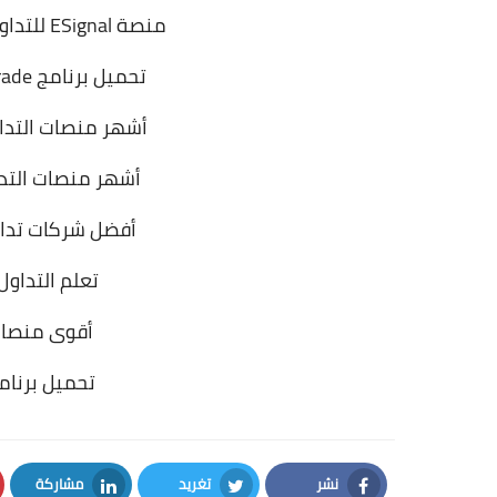
منصة ESignal للتداول والإستثمار في العملات الرقمية
تحميل برنامج Olymp Trade للكمبيوتر والماك بوك
أشهر منصات التداو
أشهر منصات التدا
أفضل شركات تداول
تعلم التداول على 
أقوى منصات 
تحميل برنامج MetaTrader 4 للان
نشر
تغريد
مشاركة