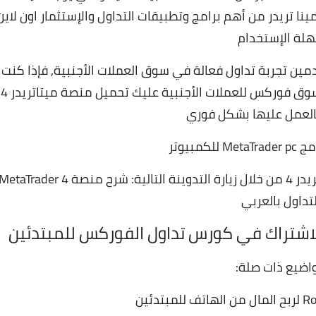
نا تريدر من أهم برامج وتطبيقات التداول والإستثمار اون لاين
لة الإستخدام
تُتيح لجميع المستخدمين تجربة تداول فعالة في سوق العملات الأجنبية, فإذا كنت
من الأشخاص الذين يفكرون بالبدء بالتداول في سوق فوركس للعملات الأجنبية عليك تحميل منصة ميتاتريدر 4
بالعمل عليها بشكل فوري
لكمبيوتر
تالية:
شرح منصة MetaTrader 4
تداول بالعربي
لاشتراك في
كورس تداول الفوركس للمبتدئين
اضيع ذات صلة: