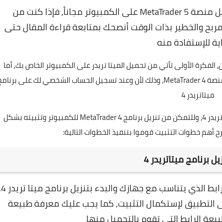
سوف نشرح لكم في مقال اليوم طريقة تحميل منصة MetaTrader 5 على الكمبيوتر مجاناً, فإذا كنت من
مربح والخطير بذات الوقت أنصحك بمتابعة قراءة المقال حتى
ية للإستفادة منه
لى فكرتين أساسيتين, الفكرة الأولى تأتي من تحميل الميتا تريدر على الكمبيوتر الخاص بك, أما
الفكرة الثانية تأتي من خلال تعلم كيفية إنشاء حساب على منصة MetaTrader 4, وذلك لأن وعند تسجيل الحساب الشخصي لك على برنام
ميتاتريدر 4
حينها يمكنك الدخول والبدء في التداول داخل منصة ميتاتريدر 4, وللتمكن من تنزيل برنامج MetaTrader 4 للكمبيوتر وتثبيته بشكل
هم خطوات التثبيت قوموا بتنفيذ الخطوات التالية:
ل برنامج ميتاتريدر 4
عليك الذهاب إلى محرك البحث والقيام بتحم
لى التطبيق لإستكمال التثبيت, كما يجب عليك معرفة طبيعة
يعة الرابط التي تقوم بالتحميل منها