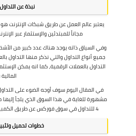
نبذة عن التداول
يعتبر عالم العمل عن طريق شبكات الإنترنت هو ع
مجاناً للمبتدئين والإستثمار عبر الإنت
وفي السياق ذاته يوجد هناك عدد كبير من الأشخا
جميع أنواع التداول والتي نذكر منها التداول بال
التداول بالعملات الرقمية
, كما انه يمكن الإستثم
المالية
ف
في المقال اليوم سوف أوجه الضوء على التداو
مشهورة للغاية في هذا السوق الذي يلجأ إليها م
4 للتداول في سوق فوركس عن طريق الكمبيوتر والحاسوب الخاص بكم او من خلال اللاب توب او التابليت
خطوات تحميل وتثبيت برنامج rader 4