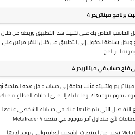
ت برنامج ميتاتريدر 4
عمل الحاسب الخاص بك على تثبيت هذا التطبيق وربطه من خلال
كل بساطة الدخول إلى التطبيق من خلال النقر مرتين على
يقونة البرنامج
 فتح حساب في ميتاتريدر 4
ميتا تريدر وتثبيته فأنت بحاجة إلى حساب داخل هذه المنصة أو
ج سوف يقوم بتوجيهك,
وما عليك إلا ملئ الخانات المطلوبة منك
ع التفاصيل التي يتم طلبها منك في حسابك الشخصي, عندها
ت لأي متداول آخر موجود في منصة MetaTrader 4
في الختام يجب التنويه على أن منصة MetaTrader 4 تعتبر من المنصات الشعبية للغاية والتي يوجد لديها