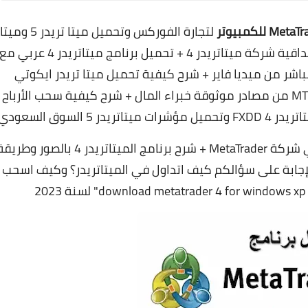
لتجارة الفوركس وتحميل ميتا تريدر 5 وميتا
تريدر 4 للكمبيوتر والماك بوك مجاناً ومعرفة مصداقية شركة ميتاتريدر 4 + تحميل برنامج ميتاتريدر 4 عربي م
نصة التداول ميتاتريدر 4 برابط مباشر من ميديا فاير + شرح كيفية تحميل ميتا تريدر ايكوتي
وتحميل منصة ميتاتريدر 4 xm ومنصة التداول MT4 من مصادر موثوقة خبراء المال + شرح كيفية سحب الأرباح
بالإضافة إلى معرفة ما هو الحد الأدنى للايداع في شركة MetaTrader + شرح برنامج الميتاتريدر 4 بالصور وط
سهم السعودي والإجابة على سؤالكم كيف اتداول في الميتاتريدر؟ وكيف اسحب