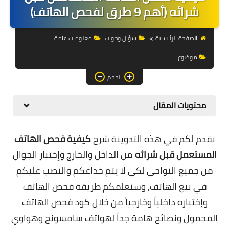
التجارة الالكترونية
شرائه (أهم 9 طرق لفحص الهاتف)
التسويق
الصفحة الرئيسية
سؤال وجواب
معلومات عامة
التداول
موضوع
وظائف
الحجم
الكمبيوتر
محتويات المقال
الهاتف
نقدم لكم في هذه التدوينة شرح
كيفية فحص الهاتف
المواقع
المستعمل قبل شرائه
من الداخل والخارج وإختبار الجوال
زيادة متابعين
من جميع النواحي لكي لا يتم خداعكم والنصب عليكم
في بيع الهاتف, وسنعلمكم
طريقة فحص الهاتف
العملات المشفرة
وإختباره داخلياً وخارجياً من خلال كود فحص الهاتف
الاستثمار
المحمول ونصائح هامة جداً لهواتف سامسونج وهواوي