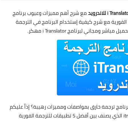
مع شرح أهم مميزات وعيوب برنامج
itranslate t مهكر للترجمة الفورية مع شرح كيفية إستخدام البرنامج في الترجمة
تحميل مباشر ومجاني لبرنامج
i Translator مهكر.
برنامج ترجمة خارق بمواصفات ومميزات رهيبة؟
إذاً عليكم
تجربة برنامج itranslate translator & dictionary apk الذي يصنف بين أفضل 5 تطبيقات للترجمة الفورية