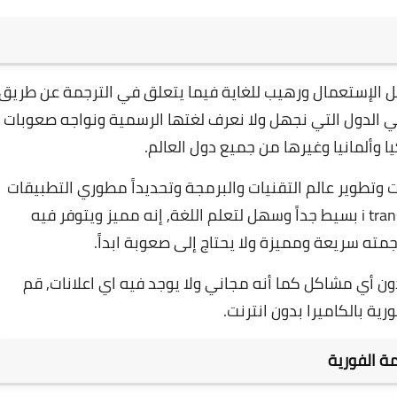
طبيق رائع وسهل الإستعمال ورهيب للغاية فيما يتعلق في الترجمة عن طريق
في الدول التي نجهل ولا نعرف لغتها الرسمية ونواجه صعوبات
 وألمانيا وغيرها من جميع دول العالم.
ت وتطوير عالم التقنيات والبرمجة وتحديداً مطوري التطبيقات
ان برنامج i translator بسيط جداً وسهل لتعلم اللغة, إنه مميز ويتوفر فيه
مته سريعة ومميزة ولا يحتاج إلى صعوبة ابداً.
رويد لك اي لغة وبدون أي مشاكل كما أنه مجاني ولا يوجد فيه اي اعلانات, قم
رية بالكاميرا بدون انترنت.