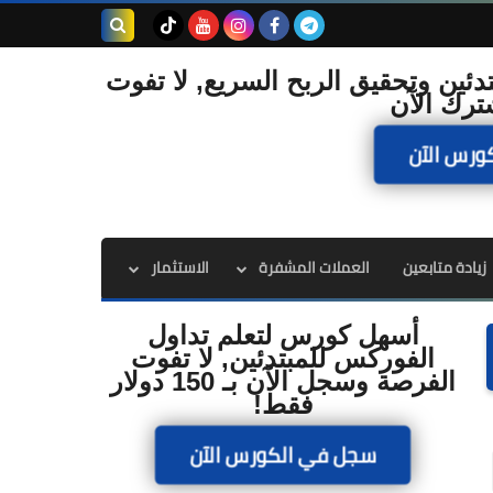
بحث هذه
دئين وتحقيق الربح السريع, لا تفوت
ترك الآن
المدونة
ورس الآن
الإلكترونية
زيادة متابعين
العملات المشفرة
الاستثمار
أسهل كورس لتعلم تداول
الفوركس للمبتدئين, لا تفوت
الفرصة وسجل الآن بـ 150 دولار
فقط!
سجل في الكورس الآن