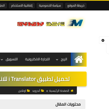
خريطة الموقع
سياسة الخصوصية
إتفاقية الاستخدام
اتصل
الربح
التجارة الالكترونية
التسويق
الرئيسية
تحميل تطبيق i Translator للاندرويد للترجمة الفورية بدون نت للموبايل
الصفحة الرئيسية
أندرويد
اونلاين
محتويات المقال