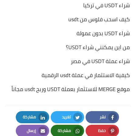
شراء USDT في تركيا
كيف اسحب فلوس من usdt
شراء USDT بدون عمولة
من اين يمكنني شراء USDT؟
شراء عملة USDT في مصر
كيفية الاستثمار في عملة usdt الرقمية
موقع MERGE للاستثمار بعملة USDT وربح usdt مجاناً
نشر
تغريد
مشاركة
LinkedIn
Twitter
Facebook
حفظ
مشاركة
إرسال