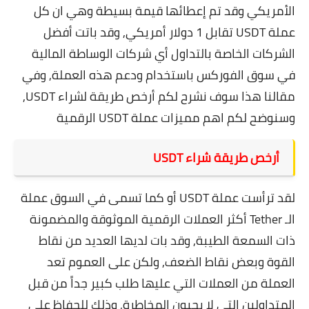
الأمريكي وقد تم إعطائها قيمة بسيطة وهي ان كل
عملة USDT تقابل 1 دولار أمريكي, وقد باتت أفضل
الشركات الخاصة بالتداول أي شركات الوساطة المالية
في
سوق الفوركس
باستخدام ودعم هذه العملة, وفي
مقالنا هذا سوف نشرح لكم أرخص طريقة لشراء USDT,
وسنوضح لكم اهم مميزات عملة USDT الرقمية
أرخص طريقة شراء USDT
لقد ترأست عملة USDT أو كما تسمى في السوق عملة
الـ Tether أكثر العملات الرقمية الموثوقة والمضمونة
ذات السمعة الطيبة, وقد بات لديها العديد من نقاط
القوة وبعض نقاط الضعف, ولكن على العموم تعد
العملة من العملات التي عليها طلب كبير جداً من قبل
المتداولين التي لا يحبون المخاطرة, وذلك للحفاظ على