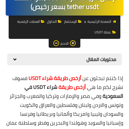
التجارة الالكترونية
tether usdt بسعر رخيص)
التسويق
الصفحة الرئيسية
الإستثمار
التداول
العملات الرقمية
التداول
عملة USDT
وظائف
الحجم
الكمبيوتر
محتويات المقال
الهاتف
إذا كنتم تبحثون عن
أرخص طريقة شراء USDT
فسوف
المواقع
نشرح لكم ما هي
أرخص طريقة
شراء USDT في
زيادة متابعين
السعودية
وفي مصر والإمارات وتركيا والمغرب والجزائر
وتونس والاردن ولبنان وفلسطين والعراق والكويت
العملات المشفرة
والسودان وليبيا وامريكا وألمانيا وبريطانيا وفرنسا
الاستثمار
وإسبانيا والسويد وهولندا والبحرين وقطر وسلطنة عمان