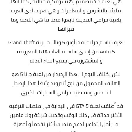
هي لعبة ذات تصميم رهيب وفكرة خيالية , كما انها
مليئة بالتشويق والمغامرات وهي تعرف لدى العرب
بلعبة حرامي المدينة تابعوا معنا ما هي اللعبة وما
ميزاتها
تعرف باسم جراند ثفت أوتو 5 وبالانجليزية Grand Theft
Auto 5 من إحدى سلسلة العاب GTA المعروفة
والمشهورة في جميع أنحاء العالم
لكن يختلف اليوم ان هذا الإصدار من لعبة جاتا 5 هو
الهاتف المحمول من نوع أندرويد وأيضاً هذا الإصدار
الخامس وشخصية حرامي السيارات الكبرى
قد أُطلقت لعبة GTA 5 في البداية في منصات الترفيه
الأكثر حداثة في ذلك الوقت وقضت شركة روك عامين
من أجل التطوير لدعم منصات أكثر تقدماً و أجهزة