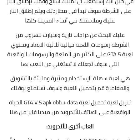
في حين انك إستطعت ان تمتلك سلاح وقمت بإطلاق النار
على الشرطة سوف تبدأ في مطاردتك ويتم إطلاق النار
عليك وملاحقتك في أنحاء المدينة كلها
عليك البحث عن دراجات نارية وسيارت للهروب من
الشرطة رسومات اللعبة خيالية ثلاثية الابعاد وتحتوي
لعبة GTA 5 على الكثير من المتعة والرسومات الواقعية
التي سوف تجعلك لا تستغني عن اللعب بها
هي لعبة سهلة الإستخدام ومثيرة ومليئة بالتشويق
والمغامرة قم بتحميل اللعبة وسوف تستمتع بوقتك
تنزيل لعبة تحميل لعبة GTA V 5 apk obb + data الحياة
الواقعية على الهاتف للأندرويد من ميديا فاير
من هنا
العاب أخرى للأندرويد: