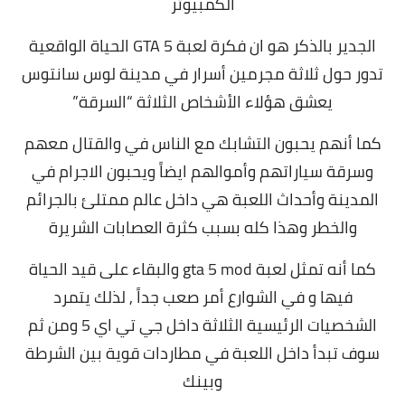
الكمبيوتر
الجدير بالذكر هو ان فكرة لعبة GTA 5 الحياة الواقعية
تدور حول ثلاثة مجرمين أسرار في مدينة لوس سانتوس
يعشق هؤلاء الأشخاص الثلاثة “السرقة”
كما أنهم يحبون التشابك مع الناس في والقتال معهم
وسرقة سياراتهم وأموالهم ايضاً ويحبون الاجرام في
المدينة وأحداث اللعبة هي داخل عالم ممتلئ بالجرائم
والخطر وهذا كله بسبب كثرة العصابات الشريرة
كما أنه تمثل لعبة gta 5 mod والبقاء على قيد الحياة
فيها و في الشوارع أمر صعب جداً , لذلك يتمرد
الشخصيات الرئيسية الثلاثة داخل جي تي اي 5 ومن ثم
سوف تبدأ داخل اللعبة في مطاردات قوية بين الشرطة
وبينك