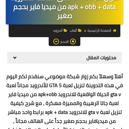
التجارة الالكترونية
apk + obb + data من ميديا فاير بحجم
صغير
التسويق
التداول
الصفحة الرئيسية
ألعاب
أندرويد
وظائف
الحجم
الكمبيوتر
محتويات المقال
الهاتف
أهلاً وسهلاً بكم زوار شبكة موضوعي سنقدم لكم اليوم
المواقع
في هذه التدوينة تنزيل لعبة GTA 5 للأندرويد مجاناً لعبة
gta v الحياة الواقعية للاندرويد apk+obb من ميديا فاير
زيادة متابعين
لعبة جاتا الرهيبة والمميزة مهكرة , مع شرح كيفية
العملات المشفرة
تنزيل لعبة gta v للاندرويد apk + data برابط واحد مباشر
الاستثمار
من ميديافاير بحجم صغير جداً على الهاتف مجاناً ,