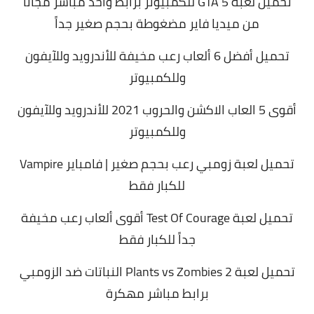
تحميل لعبة GTA 5 للكمبيوتر برابط واحد مباشر مجاناً
من ميديا فاير مضغوطة بحجم صغير جداً
تحميل أفضل 6 ألعاب رعب مخيفة للأندرويد وللآيفون
وللكمبيوتر
أقوى 5 العاب الاكشن والحروب 2021 للأندرويد وللآيفون
وللكمبيوتر
تحميل لعبة زومبي رعب بحجم صغير | فامباير Vampire
للكبار فقط
تحميل لعبة Test Of Courage أقوى ألعاب رعب مخيفة
جداً للكبار فقط
تحميل لعبة Plants vs Zombies 2 النباتات ضد الزومبي
برابط مباشر مهكرة