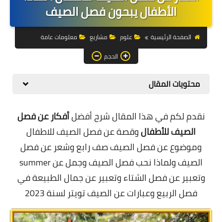
التجارة الالكترونية
الأطفال يبحون فصل الصيف
التسويق
الصفحة الرئيسية
علوم
مشاريع
معلومات عامة
التداول
الحجم
وظائف
محتويات المقال
الكمبيوتر
نقدم لكم في هذا المقال شرح أفضل
أفكار عن فصل
الهاتف
الصيف للأطفال
وقصة عن فصل الصيف للاطفال
المواقع
وموضوع عن فصل الصيف صف رابع وشعر عن فصل
الصيف ولماذا نحب فصل الصيف وجمل عن summer
زيادة متابعين
وتعبير عن فصل الشتاء وتعبير عن جمال الطبيعة في
العملات المشفرة
فصل الربيع وعبارات عن الصيف تويتر لسنة 2023
الاستثمار