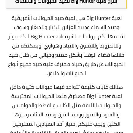
شرح لعبة Big Hunter لصيد الحيوانات والأسماك
لعبة Big Hunter هي لعبة صيد الحيوانات الأفريقية
وصيد السمك وصيد الغزلان للكبار وللصغار وسوف
نقدمها لكم بروابط مباشرة Big Hunter apk للكمبيوتر
وللاندرويد وللايفون والايباد وهواوي, و
يمكنكم من
خلالها قضاء الوقت بشكل ممتع وخيالي من خلال صيد
الحيوانات عن طريق صياد محترف عليه صيد جميع أنواع
الحيوانات والطيور.
هنالك غابات كثيفة تتواجد فيها حيوانات كثيرة داخل
لعبة Big Hunter مهكرة, منها الحيوانات المفترسة
والحيوانات الأليفة مثل الكلاب والقطط والجواميس
والأسود والنمور ووحيد القرن وصيد الذئاب وغيرها
الكثير, و
يجب عليكم إختيار أحد الصيادين المحترفين
ويجب عليكم بدايةً الصيد بالطرق التقليدية والأسلحة