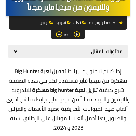
التجارة الالكترونية
وللايفون من ميديا فاير مجاناً
التسويق
الصفحة الرئيسية
ألعاب
أندرويد
ايفون
التداول
الحجم
وظائف
محتويات المقال
الكمبيوتر
إذا كنتم تبحثون عن رابط
تحميل لعبة Big Hunter
الهاتف
مهكرة من ميديا فاير
فسنقدم لكم في هذه الصفحة
المواقع
شرح كيفية
تنزيل لعبة big hunter مهكرة
للاندرويد
وللايفون والايباد مجاناً من ميديا فاير برابط مباشر, أقوى
زيادة متابعين
ألعاب صيد الحيوانات الأفريقية وصيد الأسماك والغزلان
العملات المشفرة
والطيور, إنها أجمل ألعاب الموبايل على الإطلاق لسنة
2023 و 2024.
الاستثمار