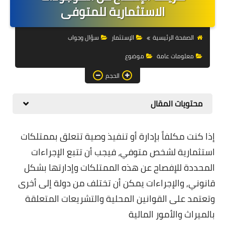
التجارة الالكترونية
الاستثمارية للمتوفى
التسويق
الصفحة الرئيسية
الإستثمار
سؤال وجواب
التداول
معلومات عامة
موضوع
وظائف
الحجم
الكمبيوتر
محتويات المقال
الهاتف
إذا كنت مكلفاً بإدارة أو تنفيذ وصية تتعلق بممتلكات
المواقع
استثمارية لشخص متوفي، فيجب أن تتبع الإجراءات
زيادة متابعين
المحددة للإفصاح عن هذه الممتلكات وإدارتها بشكل
قانوني, والإجراءات يمكن أن تختلف من دولة إلى أخرى
العملات المشفرة
وتعتمد على القوانين المحلية والتشريعات المتعلقة
الاستثمار
بالميراث والأمور المالية