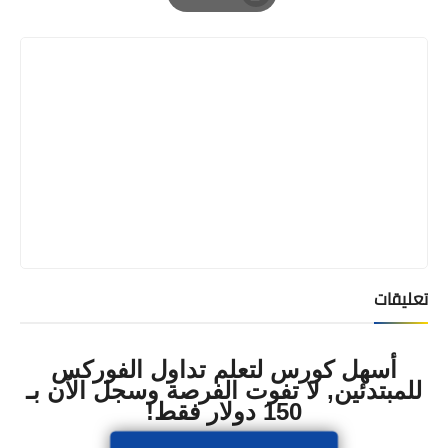
Print
تعليقات
أسهل كورس لتعلم تداول الفوركس
للمبتدئين, لا تفوت الفرصة وسجل الآن بـ
150 دولار فقط!