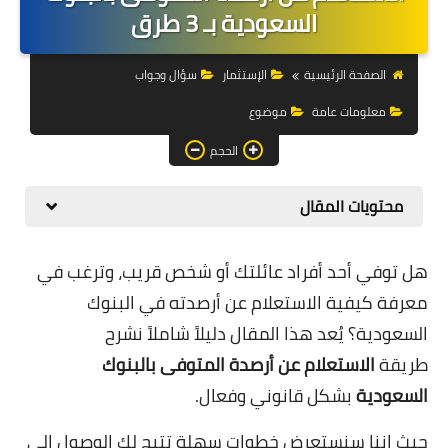
التجارة الالكترونية
السعودية بـ 3 طرق
التسويق
الصفحة الرئيسية
الإستثمار
سؤال وجواب
التداول
معلومات عامة
موضوع
وظائف
الحجم
الكمبيوتر
محتويات المقال
الهاتف
هل توفي أحد أفراد عائلتك أو شخص قريب، وترغب في
المواقع
معرفة كيفية الاستعلام عن أرصدته في البنوك
زيادة متابعين
السعودية؟ يُعد هذا المقال دليلاً شاملاً نشرح
طريقة
الاستعلام عن أرصدة المتوفى بالبنوك
العملات المشفرة
السعودية
بشكل قانوني وفعال.
الاستثمار
حيث اننا سنستعرض خطوات سهلة تتيح لك الوصول إلى