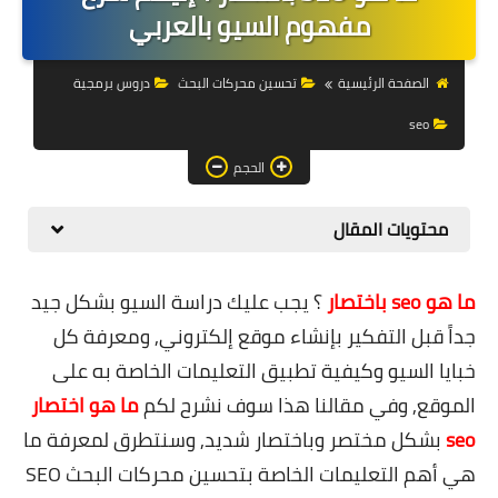
التجارة الالكترونية
مفهوم السيو بالعربي
التسويق
الصفحة الرئيسية
تحسين محركات البحث
دروس برمجية
التداول
seo
وظائف
الحجم
الكمبيوتر
محتويات المقال
الهاتف
ما هو seo باختصار
؟
يجب عليك دراسة السيو بشكل جيد
المواقع
جداً قبل التفكير بإنشاء موقع إلكتروني, ومعرفة كل
زيادة متابعين
خبايا السيو وكيفية تطبيق التعليمات الخاصة به على
الموقع, وفي مقالنا هذا سوف نشرح لكم
ما هو اختصار
العملات المشفرة
seo
بشكل مختصر وباختصار شديد, وسنتطرق لمعرفة ما
الاستثمار
هي أهم التعليمات الخاصة بتحسين محركات البحث SEO