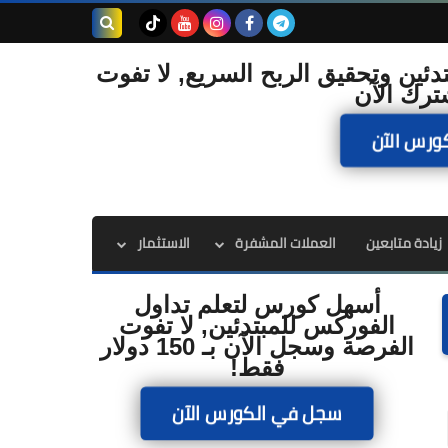
بحث هذه
دئين وتحقيق الربح السريع, لا تفوت
ترك الآن
المدونة
ورس الآن
الإلكترونية
زيادة متابعين
العملات المشفرة
الاستثمار
أسهل كورس لتعلم تداول
الفوركس للمبتدئين, لا تفوت
الفرصة وسجل الآن بـ 150 دولار
فقط!
سجل في الكورس الآن