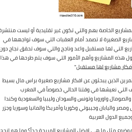
لمشاريع الخاصة بهم والتي تكون غير تقليدية أو ليست منتشرة
اريع الصغيرة لا تصمد أمام العقبات التي سوف تواجهها في
اريع التي لها مستقبل واعد وناجح والتي سوف تحقق نجاح دون
حول هذه المشاريع وأهم الأمور التي سوف يتم طرحها في هذا
فكار مشاريع لها مستقبل
"
تثمرين الذين يبحثون عن افكار مشاريع صغيرة براس مال بسيط
التي نعيشها في وقتنا الحالي خصوصاً في المغرب
والصومال واوروبا وتونس
والسودان
وليبيا والسعودية وكندا
 ومصر واليابان وجيبوتي وكوريا وأمريكا والمانيا وسوريا وجزر
جميع الدول العربية
لموضوع مثل ما هي افضل المشاريع المربحة جداً؟ وما هو انجح