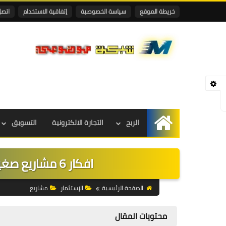
خريطة الموقع
سياسة الخصوصية
إتفاقية الاستخدام
اتصل
الربح
التجارة الالكترونية
التسويق
الرئيسية
افكار 6 مشاريع صغيرة سيكون لها مستقبل واعد
الصفحة الرئيسية
الإستثمار
مشاريع
محتويات المقال