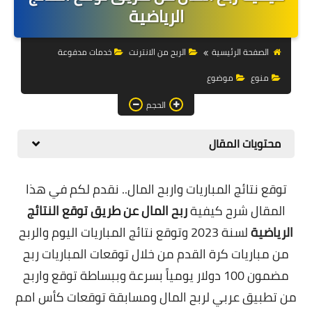
التجارة الالكترونية
الرياضية
التسويق
الصفحة الرئيسية
الربح من الانترنت
خدمات مدفوعة
التداول
منوع
موضوع
وظائف
الحجم
الكمبيوتر
محتويات المقال
الهاتف
توقع نتائج المباريات واربح المال..
نقدم لكم في هذا
المواقع
المقال شرح كيفية
ربح المال عن طريق توقع النتائج
زيادة متابعين
الرياضية
لسنة 2023 وتوقع نتائج المباريات اليوم والربح
من مباريات كرة القدم من خلال توقعات المباريات ربح
العملات المشفرة
مضمون 100 دولار يومياً بسرعة وببساطة توقع واربح
الاستثمار
من تطبيق عربي لربح المال ومسابقة توقعات كأس امم