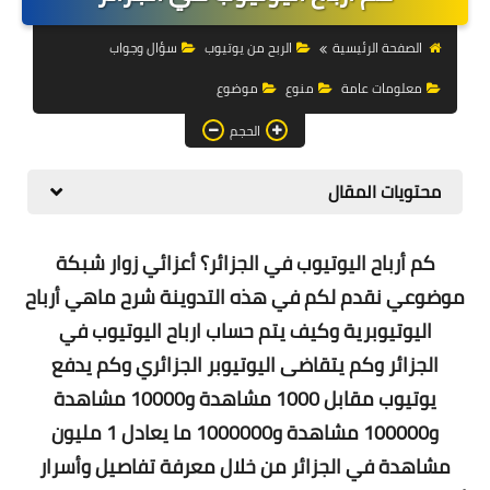
التجارة الالكترونية
الصفحة الرئيسية
الربح من يوتيوب
سؤال وجواب
التسويق
معلومات عامة
منوع
موضوع
التداول
الحجم
وظائف
محتويات المقال
الكمبيوتر
الهاتف
كم أرباح اليوتيوب في الجزائر؟ أعزائي زوار شبكة
موضوعي نقدم لكم في هذه التدوينة شرح ماهي أرباح
المواقع
اليوتيوبرية وكيف يتم حساب ارباح اليوتيوب في
زيادة متابعين
الجزائر
و
كم يتقاضى اليوتيوبر الجزائري
وكم يدفع
يوتيوب مقابل 1000 مشاهدة و10000 مشاهدة
العملات المشفرة
و100000 مشاهدة و1000000 ما يعادل 1 مليون
الاستثمار
مشاهدة في الجزائر من خلال معرفة تفاصيل وأسرار