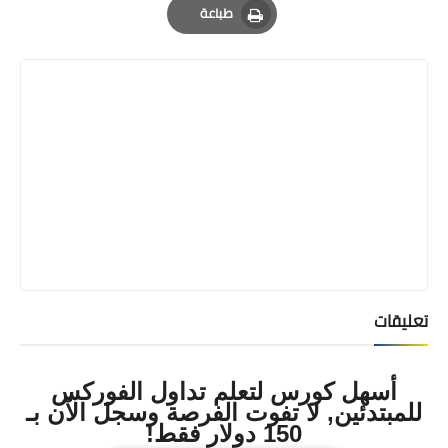
طباعة
Print
تعليقات
أسهل كورس لتعلم تداول الفوركس
للمبتدئين, لا تفوت الفرصة وسجل الآن بـ
150 دولار فقط!