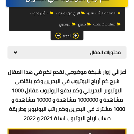
التجارة الالكترونية
الصفحة الرئيسية
الربح من يوتيوب
سؤال وجواب
التسويق
معلومات عامة
منوع
موضوع
التداول
الحجم
وظائف
محتويات المقال
الكمبيوتر
الهاتف
أعزائي زوار شبكة موضوعي نقدم لكم في هذا المقال
شرح
كم أرباح اليوتيوب في البحرين
و
كم يتقاضى
المواقع
اليوتيوبر البحريني
وكم يدفع اليوتيوب مقابل 1000
زيادة متابعين
مشاهدة و
1000000 مشاهدة و 10000 مشاهدة و
1000 مشترك
في البحرين و
كم راتب اليوتيوبر
وطريقة
العملات المشفرة
حساب ارباح اليوتيوب لسنة 2021 و 2022
الاستثمار