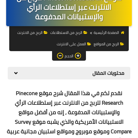
التجارة الالكترونية
الانترنت عبر إستطلاعات الرأي
والإستبيانات المدفوعة
التسويق
التداول
الصفحة الرئيسية
الربح من الاستطلاعات
الربح من الانترنت
الربح من المواقع
العمل على الانترنت
وظائف
الحجم
الكمبيوتر
الهاتف
محتويات المقال
المواقع
نقدم لكم في هذا المقال شرح موقع Pinecone
زيادة متابعين
Research للربح من الانترنت عبر إستطلاعات الرأي
والإستبيانات المدفوعة , إنه من أفضل مواقع
العملات المشفرة
الاستبيانات الأمريكية والذي يشبه موقع Survey
الاستثمار
Compare وموقع موبروج ومواقع استبيان مجانية عربية