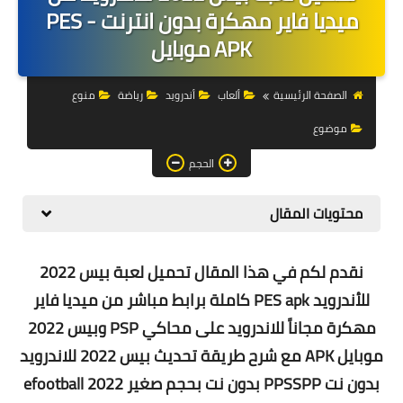
التجارة الالكترونية
ميديا فاير مهكرة بدون انترنت - PES
APK موبايل
التسويق
التداول
الصفحة الرئيسية
ألعاب
أندرويد
رياضة
منوع
موضوع
وظائف
الحجم
الكمبيوتر
الهاتف
محتويات المقال
المواقع
نقدم لكم في هذا المقال تحميل لعبة بيس 2022
زيادة متابعين
للأندرويد PES apk كاملة برابط مباشر من ميديا فاير
مهكرة مجاناً للاندرويد على محاكي PSP وبيس 2022
العملات المشفرة
موبايل APK مع شرح طريقة تحديث بيس 2022 للاندرويد
الاستثمار
بدون نت PPSSPP بدون نت بحجم صغير efootball 2022