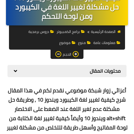
التجارة الالكترونية
حل مشكلة تغيير اللغة في الكيبورد
ومن لوحة التحكم
التسويق
التداول
الصفحة الرئيسية
برامج الكمبيوتر
دروس برمجية
معلومات عامة
منوع
موضوع
وظائف
الحجم
الكمبيوتر
الهاتف
محتويات المقال
المواقع
أعزائي زوار شبكة موضوعي نقدم لكم في هذا المقال
زيادة متابعين
شرح
كيفية تغيير لغة الكيبورد ويندوز 10 , وطريقة
حل
مشكلة عدم تغير اللغة عند الضغط على الاختصار
العملات المشفرة
alt+shift ويندوز 10 وأيضاً كيفية تغيير لغة الكتابة من
الاستثمار
لوحة المفاتيح وأسهل طريقة للتخلص من مشكلة تغيير