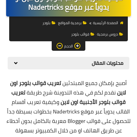
التجارة الالكترونية
يدوياً عبر موقع Nadertricks
التسويق
الصفحة الرئيسية
برمجية المواقع
بلوجر
التداول
دروس برمجية
قوالب بلوجر
وظائف
الحجم
الكمبيوتر
محتويات المقال
الهاتف
أصبح بإمكان جميع المبتدئين
تعريب قوالب بلوجر اون
المواقع
لاين
نقدم لكم في هذه التدوينة شرح طريقة
تعريب
زيادة متابعين
قوالب بلوجر الأجنبية اون لاين
وكيفية تعريب أقسام
القالب يدوياً عبر موقع N
adertricks ب
خطوات بسيطة جداً
العملات المشفرة
للحصول على قوالب Blogger معربة بالكامل بدون أخطاء
الاستثمار
عن طريق الهاتف او من خلال الكمبيوتر بسهولة