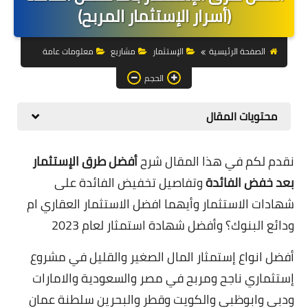
التجارة الالكترونية
(أسرار الإستثمار المربح)
التسويق
الصفحة الرئيسية
الإستثمار
مشاريع
معلومات عامة
التداول
الحجم
وظائف
محتويات المقال
الكمبيوتر
نقدم لكم في هذا المقال شرح
أفضل طرق الإستثمار
الهاتف
بعد خفض الفائدة
وتفاصيل تخفيض الفائدة على
المواقع
شهادات الاستثمار وأيهما افضل الاستثمار العقاري ام
ودائع البنوك؟ وأفضل شهادة استمثار لعام 2023
زيادة متابعين
العملات المشفرة
أفضل انواع إستمثار المال الصغير والقليل في مشروع
إستثماري ناجح ومربح في مصر والسعودية والامارات
الاستثمار
ودبي وابوظبي والكويت وقطر والبحرين سلطنة عمان