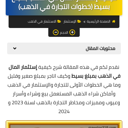
التجارة الالكترونية
بسيط (خطوات التجارة في الذهب)
التسويق
الصفحة الرئيسية
الإستثمار
الاستثمار في الذهب
التداول
الحجم
وظائف
محتويات المقال
الكمبيوتر
نقدم لكم في هذه المقالة شرح كيفية
إستثمار المال
الهاتف
في الذهب بمبلغ بسيط
وكيف اتاجر بمبلغ صغير وقليل
المواقع
وما هي الخطوات الأولى للتجارة والإستثمار في الذهب
وأماكن شراء الذهب المستعمل بيع وشراء وأسرار
زيادة متابعين
وعيوب ومميزات ومخاطر التجارة بالذهب لسنة 2023 و
العملات المشفرة
2024
الاستثمار