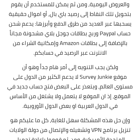
والعروض اليومية, ومن ثم يمكن للمستخدم أن يقوم
بتحويل تلك النقاط إلى رصيد باي بال, أو اموال حقيقية
يسحبها عبر العديد من طرق الدفع وأبرزها: يدعم شحن
حساب Paypal وربح بطاقات جوجل بلاي مشحونة مجاناً
بالإضافة إلى بطاقات Amazon وإمكانية الشراء من
الانترنت عبر الرصيد في حسابكم.
ولكن يجب التنويه إلى أمر هام جداً وهو أن
موقع Survey Junkie لا يدعم الكثير من الدول على
مستوى العالم, ويتعذر على البعض فتح حساب جديد في
الموقع, إذ ان الموقع لا يتعمل ولا يشتغل من الأساس
في الدول العربية او بعض الدول الأوروبية.
وإن حل هذه المشكلة سهل للغاية, كل ما عليكم هو
تنزيل برنامج VPN وتشغيله والإتصال من دولة الولايات
المتحدة الأمريكية, ومن ثم قوموا بإعادة تحميل