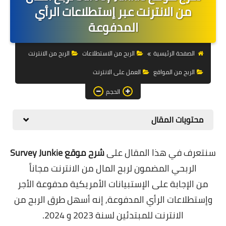
التجارة الالكترونية
من الانترنت عبر إستطلاعات الرأي
المدفوعة
التسويق
التداول
الصفحة الرئيسية
الربح من الاستطلاعات
الربح من الانترنت
الربح من المواقع
العمل على الانترنت
وظائف
الحجم
الكمبيوتر
الهاتف
محتويات المقال
المواقع
سنتعرف في هذا المقال على
شرح موقع Survey Junkie
زيادة متابعين
الربحي المضمون لربح المال من الانترنت مجاناً
من
الإجابة على الإستبيانات الأمريكية مدفوعة الأجر
العملات المشفرة
وإستطلاعات الرأي المدفوعة, إنه أسهل طرق ا
لربح من
الاستثمار
الانترنت للمبتدئين لسنة 2023 و 2024.