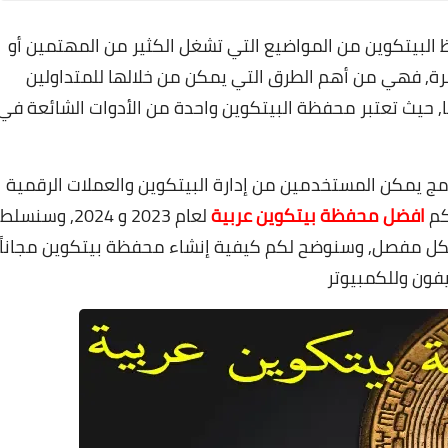
 البيتكوين من المواضيع التي تشغل الكثير من المهتمين أو
رة, فهي من أهم الطرق التي يمكن من خلالها للمتداولين
, حيث تعتبر محفظة البيتكوين واحدة من الأدوات الشائعة في
مج يمكن المستخدمين من إدارة البيتكوين والعملات الرقمية
كم
افضل محفظة بيتكوين عربية
لعام 2023 و 2024, وسنسلط
واع محافظ Bitcoin الرقمية بشكل مفصل, وسنوضح لكم كيفية إنشاء محفظة بيتكوين مجاناً
يفون وللكمبيوتر