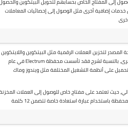
صول إلى المفتاح الخاص بحسابهم لتحويل البيتكوين والحصول
 خدمات إضافية أخرى مثل الوصول إلى إحصائيات المعاملات
أخرى
ية مفتوحة المصدر لتخزين العملات الرقمية مثل البيتكوين واللايتكوين
والبيتكوين كاش وغيرها من العملات الرقمية الأخرى, بالنسبة لشرح فقد تأسست محفظة Electrum في عام
Thoma, وهي متوفرة للتحميل على أنظمة التشغيل المختلفة مثل ويندوز وماك
أداء والأمان العالي، حيث تعتمد على مفتاح خاص للوصول إلى العملات المخزنة
ظة باستخدام عبارة استعادة خاصة تتضمن 12 كلمة