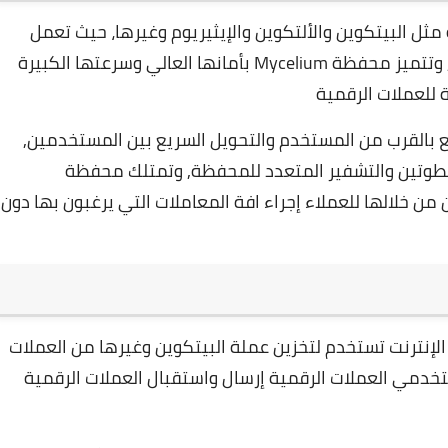
الرقمية مثل البيتكوين والألتكوين والإيثيريوم وغيرها، حيث تعمل
هذه المحفظة على أنظمة الأندرويد وأنطمة iOS, وتتميز محفظة Mycelium بأمانها العالي وسرعتها الكبيرة
لعملات الرقمية
بالقرب من المستخدم والتحويل السريع بين المستخدمين,
تمتلك محفظة
ن من خلالها للعملاء إجراء افة المعاملات التي يرغبون بها دون
 أو موقع على الإنترنت تستخدم لتخزين عملة البيتكوين وغيرها من العملات
الأخرى, تُتيح محفظة Bitcoin Wallet لمستخدمي العملات الرقمية إرسال واستقبال العملات الرقمية