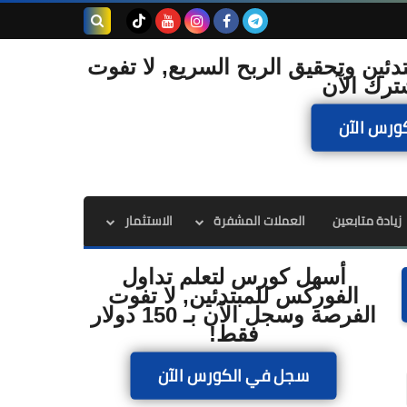
بحث هذه
دئين وتحقيق الربح السريع, لا تفوت
ترك الآن
المدونة
ورس الآن
الإلكترونية
زيادة متابعين
العملات المشفرة
الاستثمار
أسهل كورس لتعلم تداول
الفوركس للمبتدئين, لا تفوت
الفرصة وسجل الآن بـ 150 دولار
فقط!
سجل في الكورس الآن