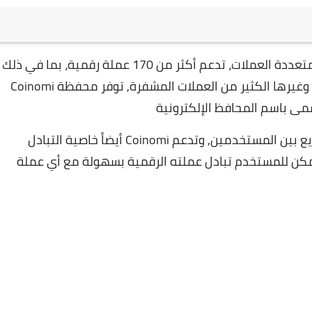
محفظة Coinomi هي محفظة للعملات الرقمية متعددة العملات، تدعم أكثر من 170 عملة رقمية، بما في ذلك
البيتكوين والإيثريوم والليتكوين والبيتكوين كاش وغيرها الكثير من العملات المشفرة, توفر محفظة Coinomi
يسمى باسم
المحافظ الإلكترونية
كما تتوفر Coinomi على ميزات مثل التحويل السريع بين المستخدمين, وتدعم Coinomi أيضاً خاصية التبادل
يمكن للمستخدم تبادل عملته الرقمية بسهولة مع أي عملة