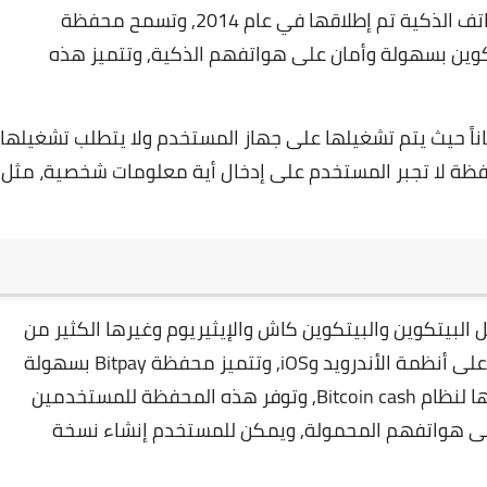
محفظة Breadwallet هي محفظة بيتكوين للهواتف الذكية تم إطلاقها في عام 2014, وتسمح محفظة
 البيتكوين بسهولة وأمان على هواتفهم الذكية, وتتميز هذه
المحافظ الأكثر أماناً حيث يتم تشغيلها على جهاز المستخدم ولا يتطلب تشغيلها
فظة لا تجبر المستخدم على إدخال أية معلومات شخصية، مثل
ية مثل البيتكوين والبيتكوين كاش والإيثيريوم وغيرها الكثير من
تتميز محفظة Bitpay بسهولة
استخدامها وسرعة تنفيذ المعاملات فيها, ودعمها لنظام Bitcoin cash, وتوفر هذه المحفظة للمستخدمين
 على هواتفهم المحمولة, ويمكن للمستخدم إنشاء نسخة