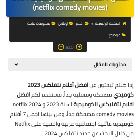
التجارة الالكترونية
(netflix comedy movies)
التسويق
الصفحة الرئيسية
افلام
اونلاين
معلومات عامة
التداول
موضوع
وظائف
الحجم
الكمبيوتر
محتويات المقال
الهاتف
إذا كنتم تبحثون عن
افضل أفلام نتفلكس 2023
المواقع
كوميدي
مضحكة ومسلية جداً، فسنقدم لكم
افضل
زيادة متابعين
افلام نتفليكس الكوميدية
لسنة 2023 و 2024 netflix
comedy movies مضحكة جداً, ومن بينها اجمل 7
أفلام
العملات المشفرة
كوميدية عائلية اجتماعية عربية واجنبية على Netflix
الاستثمار
من خلال البحث عن
جديد نتفلكس 2024