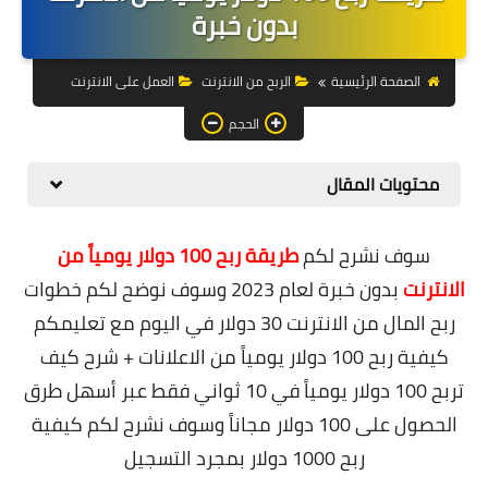
التجارة الالكترونية
بدون خبرة
التسويق
الصفحة الرئيسية
الربح من الانترنت
العمل على الانترنت
التداول
الحجم
وظائف
محتويات المقال
الكمبيوتر
سوف نشرح لكم
طريقة ربح 100 دولار يومياً من
الهاتف
الانترنت
بدون خبرة لعام 2023 وسوف نوضح لكم خطوات
المواقع
ربح المال من الانترنت 30 دولار في اليوم مع تعليمكم
كيفية ربح 100 دولار يومياً من الاعلانات + شرح كيف
زيادة متابعين
تربح 100 دولار يومياً في 10 ثواني فقط عبر أسهل طرق
العملات المشفرة
الحصول على 100 دولار مجاناً وسوف نشرح لكم كيفية
ربح 1000 دولار بمجرد التسجيل
الاستثمار