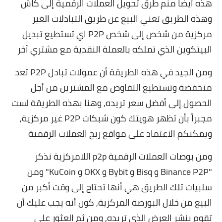
هذه أيضاً منم طرق تحويل العملات الرقمية إلى كاش
وهذه الطريق تعني البيع عن طريق التبادلات الغير
مركزية من شخص إلى شخص P2P اي تستطيع تبديل
البيتكوين الذي تملكه بالعملة النقدية مع مشتري آخر
ومن الجيد في هذه الطريقة أن عمولات تبادل P2P تعد
منخفضة وتستطيع التفاوض مع المشترين من أجل
الحصول إلى أفضل سعر تريده, وهنا بهذه الطريقة لست
مجبراً بأن تظهر هويتك كون شبكات P2P غير مركزية,
ويمكنكم الاعتماد على
مواقع ربح العملات الرقمية
ومن بوصات العملات الرقمية p2p اللامركزية نذكر
"Binance P2P و Bisq و Bybit و OKX و KuCoin" ومن
سلبيات تلك الطريق هي أنها تحتاج إلى وقت أكبر من
البيع من خلال البورصة المركزية, كون أنه يجب عليك أن
تقوم بنشر العرض الذي تريده, ومن ثم العثور على