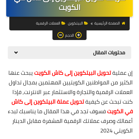
التجارة الالكترونية
الكويت
التسويق
الصفحة الرئيسية
البيتكوين
العملات الرقمية
التداول
الحجم
وظائف
محتويات المقال
الكمبيوتر
إن عملية
تحويل البيتكوين إلى كاش الكويت
يبحث عنها
الهاتف
الكثير من المواطنين الكويتيين المهتمين بمجال تداول
المواقع
العملات الرقمية والتجارة والاستثمار عبر الانترنت, فإذا
كنت تبحث عن كيفية
تحويل عملة البيتكوين إلى كاش
زيادة متابعين
في الكويت
فسوف تجد في هذا المقال ما يناسبك لبدء
العملات المشفرة
أعمالك وصرف عملاتك الرقمية المشفرة مقابل الدينار
الكويتي 2024
الاستثمار