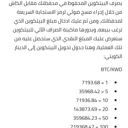
بصرف البيتكوين المحفوظ في محفظتك مقابل الكاش
من خلال إجراء مسح ضوئي لرمز الاستجابة السريعة
لمحفظتك, ومن ثم عليك ادخال مبلغ البيتكوين الذي
ترغب ببيعه, وبدورها ماكينة الصراف الآلي للبيتكوين
ستعرض عليك المبلغ النقدي الذي ستحصل عليه من
تلك العملية,
وهنا جدول تحويل البيتكوين إلى الدينار
الكويتي:
BTC
/
KWD
7193.68
= 
1
35968.42
= 
5
71936.84
= 
10
143873.69
= 
20
359684.23
= 
50
719368.47
= 
100