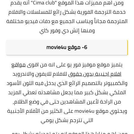
ومن اهم مميزات هذا الموقع "Cima club" أنه يقدم
خدمة الترجمة الفورية بشكل رائع للمسلسلات والافلام
المترجمة مجاناً ويناسب الجميع مع دفات فيديو مختلفة
ومنها إتش دي وفور كاي
6- موقع movie4u
يتميز
موقع موفيز فور يو
على انه من اقوى
مواقع
افلام اجنبية بدون حقوق
للافلام للايفون والاندرويد
والكمبيوتر بالتصميم الرائع الذي يدخل فيه اللون الأسود
الملكي بشكل كبير مما يجعل مشاهدته تعطي المزيد
من الراحة لأعين المشاهدين حتى في وضع الظلام,
ويحتوي موقع movie4u على الكثير من الأفلام الأجنبية
التي تترجم بشكل يومي
ومن اهم مزايا هذا الموقع انه يتم تحديثه بشكل يومي