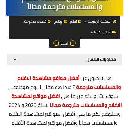
التجارة الالكترونية
والمسلسلات مترجمة مجاناً
التسويق
الصفحة الرئيسية
افلام
اونلاين
خدمات مدفوعة
التداول
معلومات عامة
وظائف
الحجم
الكمبيوتر
محتويات المقال
الهاتف
هل تبحثون عن
أفضل مواقع مشاهدة الافلام
المواقع
والمسلسلات مترجمة
؟
هذا هو مقال اليوم موضوعي
زيادة متابعين
سوف نشرح لكم عن
ما هي
افضل مواقع لمشاهدة
الافلام والمسلسلات مترجمة مجانا
لسنة 2023 و 2024,
العملات المشفرة
وسنوضح لكم
ما هي أفضل المواقع لمشاهدة الافلام
الاستثمار
والمسلسلات مجاناً وأفضل مواقع لمشاهدة الأفلام