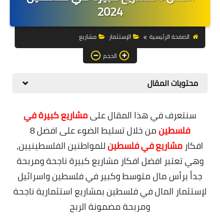
التجارة الالكترونية
2024
التسويق
الصفحة الرئيسية
الإستثمار
مشاريع
التداول
الحجم
وظائف
محتويات المقال
الكمبيوتر
سنتعرف في هذا المقال على
مشاريع كبيرة في
الهاتف
فلسطين
من خلال تسليط الضوء على
افضل 8
المواقع
افكار
مشاريع في فلسطين
للمواطنين الفلسطينيين,
وهي تعتبر افضل افكار مشاريع كبيرة ناجحة ومربحة
زيادة متابعين
جداً برأس مال متوسط وكبير في فلسطين واسرائيل
العملات المشفرة
لإستثمار المال في فلسطين بمشاريع استثمارية ناجحة
الاستثمار
ومربحة مضمونة الربح