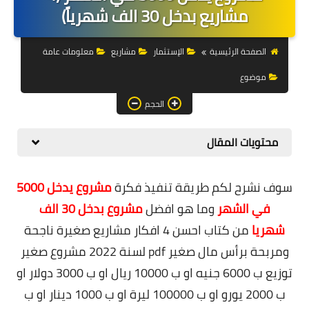
التجارة الالكترونية
مشاريع بدخل 30 الف شهرياً)
التسويق
الصفحة الرئيسية
الإستثمار
مشاريع
معلومات عامة
التداول
موضوع
وظائف
الحجم
الكمبيوتر
محتويات المقال
الهاتف
سوف
نشرح لكم طريقة تنفيذ فكرة
مشروع يدخل 5000
المواقع
في الشهر
وما هو افضل
مشروع بدخل 30 الف
زيادة متابعين
شهريا
من كتاب احسن 4 افكار مشاريع صغيرة ناجحة
ومربحة برأس مال صغير pdf
لسنة 2022
مشروع صغير
العملات المشفرة
توزيع ب 6000 جنيه او ب 10000 ريال او ب 3000 دولار او
الاستثمار
ب 2000 يورو او ب 100000 ليرة او ب 1000 دينار او ب