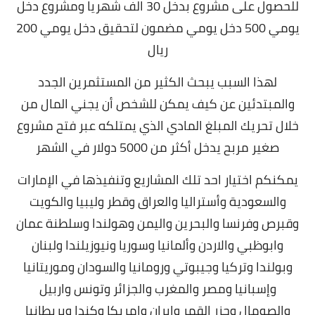
للحصول على مشروع بدخل 30 الف شهريا ومشروع دخل
يومي 500 دخل يومي مضمون لتحقيق دخل يومي 200
ريال
لهذا السبب يبحث الكثير من المستثمرين الجدد
والمبتدئين عن كيف يمكن للشخص أن يجني المال من
خلال تحريك المبلغ المادي الذي يمتلكه عبر فتح مشروع
صغير مربح يدخل أكثر من 5000 دولار في الشهر
يمكنكم اختيار احد تلك المشاريع وتنفيذها في الإمارات
والسعودية وأستراليا والعراق وقطر وليبيا والكويت
وقبرص وفرنسا والبحرين واليمن وهولندا وسلطنة عمان
وابوظبي والاردن وألمانيا وسوريا ونيوزيلندا ولبنان
وبولندا وتركيا وجيبوتي ورومانيا والسودان وموريتانيا
وإسبانيا ومصر والمغرب والجزائر وتونس واربيل
والصومال وجزر القمر وايران وامريكا وكندا وبريطانيا