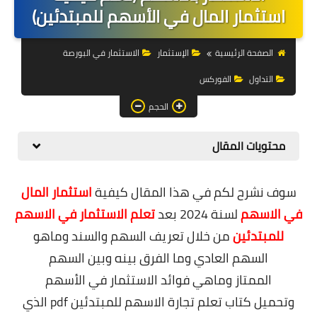
التجارة الالكترونية
استثمار المال في الأسهم للمبتدئين)
التسويق
الصفحة الرئيسية
الإستثمار
الاستثمار في البورصة
التداول
التداول
الفوركس
وظائف
الحجم
الكمبيوتر
محتويات المقال
الهاتف
سوف نشرح لكم في هذا المقال كيفية
استثمار المال
المواقع
في الاسهم
لسنة 2024 بعد
تعلم الاستثمار في الاسهم
زيادة متابعين
للمبتدئين
من خلال
تعريف السهم والسند وماهو
السهم العادي وما الفرق بينه وبين السهم
العملات المشفرة
الممتاز
وماهي فوائد الاستثمار في الأسهم
الاستثمار
وتحميل
كتاب تعلم تجارة الاسهم للمبتدئين pdf
الذي