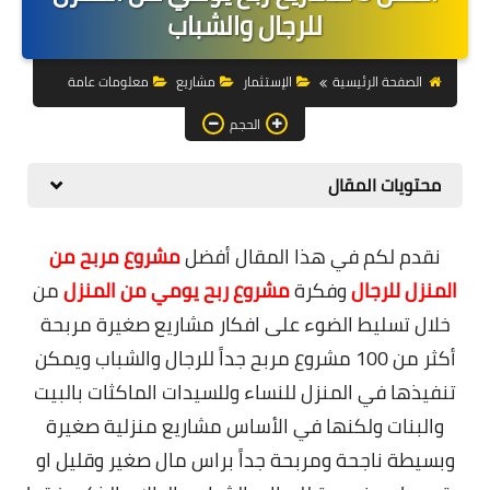
التجارة الالكترونية
للرجال والشباب
التسويق
الصفحة الرئيسية
الإستثمار
مشاريع
معلومات عامة
التداول
الحجم
وظائف
محتويات المقال
الكمبيوتر
نقدم لكم في هذا المقال أفضل
مشروع مربح من
الهاتف
المنزل للرجال
وفكرة
مشروع ربح يومي من المنزل
من
المواقع
خلال تسليط الضوء على افكار مشاريع صغيرة مربحة
أكثر من 100 مشروع مربح جداً للرجال والشباب ويمكن
زيادة متابعين
تنفيذها في المنزل للنساء وللسيدات الماكثات بالبيت
العملات المشفرة
والبنات ولكنها في الأساس مشاريع منزلية صغيرة
الاستثمار
وبسيطة ناجحة ومربحة جداً براس مال صغير وقليل او