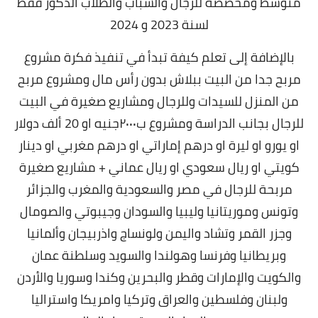
متوسط ومخصصة للرجال والشباب والطلاب الذكور فقط
لسنة 2023 و 2024
بالإضافة إلى تعلم كيفة تبدأ في تنفيذ فكرة مشروع
مربح جدا من البيت ببلاش بدون رأس مال ومشروع مربح
من المنزل للسيدات وللرجال ومشاريع صغيرة في البيت
للرجال بجانب الدراسة ومشروع ب٢٠٠٠جنيه او 20 ألف دولار
او يورو او ليرة او درهم إماراتي او درهم مغربي او دينار
كويتي او ريال سعودي او ريال عماني + مشاريع صغيرة
مربحة للرجال في مصر والسعودية والمغرب والجزائر
وتونس وموريتانيا وليبيا والسودان وجيبوتي والصومال
وجزر القمر وتشاد واليمن ولونساج واذربيجان وألمانيا
وبريطانيا وفرنسا وهولندا والسويد وسلطنة عمان
والكويت والإمارات وقطر والبحرين وكندا وسوريا والأردن
ولبنان وفلسطين والعراق وتركيا وامريكا واستراليا