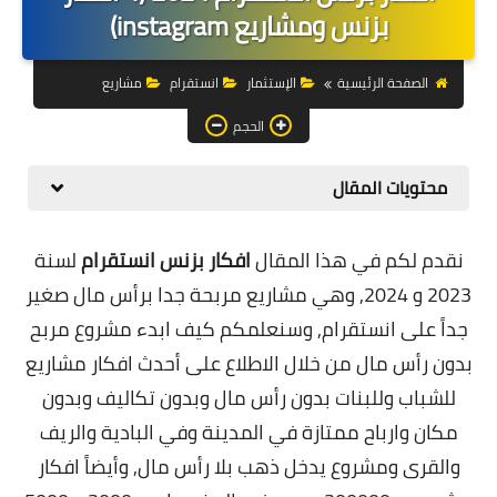
التجارة الالكترونية
بزنس ومشاريع instagram)
التسويق
الصفحة الرئيسية
الإستثمار
انستقرام
مشاريع
التداول
الحجم
وظائف
محتويات المقال
الكمبيوتر
نقدم لكم في هذا المقال
افكار بزنس انستقرام
لسنة
الهاتف
2023 و 2024, وهي مشاريع مربحة جدا برأس مال صغير
المواقع
جداً على انستقرام, وسنعلمكم كيف ابدء مشروع مربح
بدون رأس مال من خلال الاطلاع على أحدث افكار مشاريع
زيادة متابعين
للشباب وللبنات بدون رأس مال وبدون تكاليف وبدون
العملات المشفرة
مكان وارباح ممتازة في المدينة وفي البادية والريف
الاستثمار
والقرى ومشروع يدخل ذهب بلا رأس مال, وأيضاً افكار