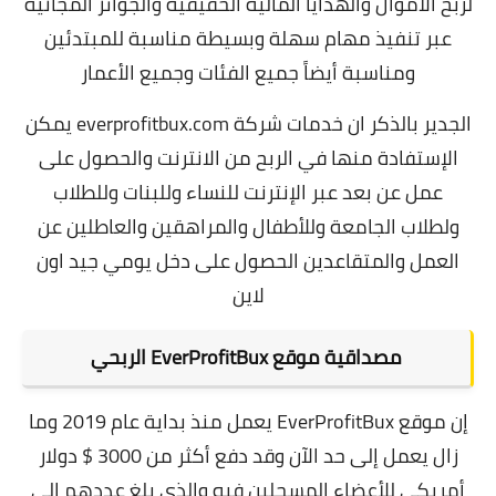
لربح الأموال والهدايا المالية الحقيقية والجوائز المجانية
عبر تنفيذ مهام سهلة وبسيطة مناسبة للمبتدئين
ومناسبة أيضاً جميع الفئات وجميع الأعمار
الجدير بالذكر ان خدمات شركة everprofitbux.com يمكن
الإستفادة منها في الربح من الانترنت والحصول على
عمل عن بعد عبر الإنترنت للنساء وللبنات وللطلاب
ولطلاب الجامعة وللأطفال والمراهقين والعاطلين عن
العمل والمتقاعدين الحصول على دخل يومي جيد اون
لاين
مصداقية موقع EverProfitBux الربحي
إن موقع EverProfitBux يعمل منذ بداية عام 2019 وما
زال يعمل إلى حد الآن وقد دفع أكثر من 3000 $ دولار
أمريكي للأعضاء المسجلين فيه والذي بلغ عددهم إلى