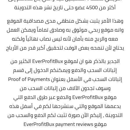
أكثر من 4500 عضو حتى تاريخ نشر هذه التدوينة
وهذا الأمر يثبت بشكل منطقي مدى مصداقية الموقع
وانه موقع ربحي موثوق به وصادق تماماً ويمكن العمل
معه والربح منه بأمان لأنه ليس نصاب نهائياً ولكنه
يحتاج لأن تنمحه بعض الوقت لتحقيق أكبر قدر من الأرباح
الجدير بالذكر هو ان لموقع EverProfitBux الكثير من
إثباتات السحب والدفع ويمكنكم الدخول إلى قسم
إثباتات السحب في الأسفل بعنوان Proof of Payments
وسوف تجدون الآلاف من إثباتات السحب من
موقع EverProfitBux والدفع عبر طرق الدفع التي
يدعمها الموقع والتي سنشرحها لكم في أسفل هذه
التدوينة , إليكم الآن صورة تثبت لكم الدفع والسحب من
موقع EverProfitBux payment reviews