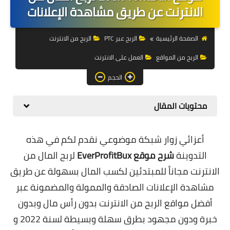
التجارة الالكترونية
الانترنت عن طريق مشاهدة الإعلانات
التسويق
الصفحة الرئيسية
الربح عبر PTC
الربح من الانترنت
التداول
الربح من المواقع
العمل على الانترنت
وظائف
الحجم
الكمبيوتر
محتويات المقال
الهاتف
أعزائي زوار شبكة موضوعي نقدم لكم في هذه
المواقع
التدوينة
شرح موقع EverProfitBux
لربح المال من
زيادة متابعين
الانترنت مجاناً للمبتدئين لكسب المال بسهولة عن طريق
مشاهدة الإعلانات الصادقة والممولة والمضمونة عبر
العملات المشفرة
أفضل مواقع الربح من الانترنت بدون رأس مال وبدون
الاستثمار
خبرة ودون مجهود بطرق سهلة وبسيطة لسنة 2022 و