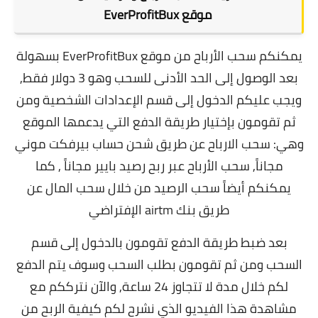
موقع EverProfitBux
يمكنكم سحب الأرباح من موقع EverProfitBux بسهولة
بعد الوصول إلى الحد الأدنى للسحب وهو 3 دولار فقط,
و
يجب عليكم الدخول إلى قسم الإعدادات الشخصية ومن
ثم تقومون بإختيار طريقة الدفع التي يدعمها الموقع
وهي: سحب الارباح عن طريق شحن حساب بيرفكت موني
مجاناً, سحب الأرباح عبر
ربح رصيد بايير مجاناً
,
كما
يمكنكم أيضاً سحب الرصيد من خلال
سحب المال عن
طريق بنك airtm الإفتراضي
بعد ضبط طريقة الدفع تقومون بالدخول إلى قسم
السحب ومن ثم تقومون بطلب السحب وسوف يتم الدفع
لكم خلال مدة لا تتجاوز 24 ساعة, و
الآن نترككم مع
مشاهدة هذا الفيديو الذي نشرح لكم كيفية الربح من