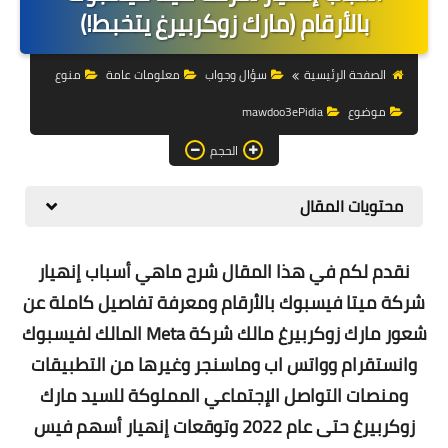
التجارة الالكترونية
بالأرقام (مارك زوكربيرغ يتخبط!)
التسويق
الصفحة الرئيسية
سؤال وجواب
معلومات عامة
منوع
التداول
موضوع
mawdoo3ePidia
وظائف
الحجم
الكمبيوتر
محتويات المقال
الهاتف
نقدم لكم في هذا المقال شرح ماهي أسباب إنهيار
المواقع
شركة ميتا فيسبوك بالأرقام ومعرفة تفاصيل كاملة عن
زيادة متابعين
شعور مارك زوكربيرغ مالك شركة Meta المالك لفيسبوك
وانستقرام وواتس اب وماسنجر وغيرها من التطبيقات
العملات المشفرة
ومنصات التواصل الإجتماعي المملوكة للسيد مارك
الاستثمار
زوكربيرغ حتى عام 2022 وتوقعات إنهيار أسهم فيس