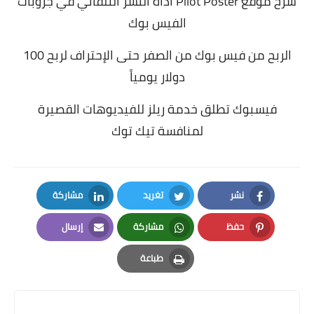
شرح موقع Pilot Poster أداة النشر التلقائي في جروبات
الفيس بوك
الربح من فيس بوك من الصفر حتى الإحتراف لربح 100
دولار يومياً
فيسبوك تطلق خدمة ريلز للفيديوهات القصيرة
لمنافسة تيك توك
نشر
تغريد
مشاركة
LinkedIn
Twitter
Facebook
حفظ
مشاركة
إرسال
Email
Whatsapp
Pinterest
طباعة
Print