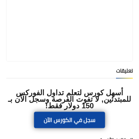
تعليقات
أسهل كورس لتعلم تداول الفوركس
للمبتدئين, لا تفوت الفرصة وسجل الآن بـ
150 دولار فقط!
سجل في الكورس الآن