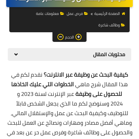
التجارة الالكترونية
الصفحة الرئيسية
فرص عمل
معلومات عامة
التسويق
وظائف شاغرة
التداول
الحجم
وظائف
محتويات المقال
الكمبيوتر
الهاتف
كيفية البحث عن وظيفة عبر الانترنت؟
نقدم لكم في
هذا المقال شرح ماهي
الخطوات التي عليك اتخاذها
المواقع
للحصول على وظيفة
عبر الإنترنت
لسنة 2023 و
زيادة متابعين
2024
وسنوضح لكم ما الذي يجعل الشخص قابلاً
للتوظيف وكيفية البحث عن عمل والإستقلال المالي,
العملات المشفرة
وماهي أفضل مصادر ومهارات ونصائح عن العمل للبحث
الاستثمار
والحصول على وظائف شاغرة وفرص عمل حر عن بعد في