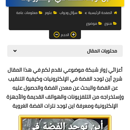
التجارة الالكترونية
الصفحة الرئيسية
سؤال وجواب
علوم
معلومات عامة
التسويق
منوع
موضوع
التداول
الحجم
وظائف
محتويات المقال
الكمبيوتر
الهاتف
أعزائي زوار شبكة موضوعي نقدم لكم في هذا المقال
شرح أ
ين توجد الفضة في الإلكترونيات وكيفية التنقيب
المواقع
عن الفضة والبحث عن معدن الفضة والحصول عليه
زيادة متابعين
وإستخراجه من التلفزيونات والهواتف القديمة والأجهزة
الإلكترونية ومعرفة
اين توجد نترات الفضة الغروية
العملات المشفرة
الاستثمار