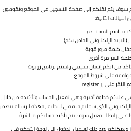
ثم سوف يتم نقلكم إلى صفحة التسجيل في الموقع وتقومون
 البيانات التالية:
تابة اسم المستخدم
(البريد الإلكتروني الخاص بكم)
خال كلمة مرور قوية
كلمة السر مرة أخرى
تأكد من انكم إنسان حقيقي ولستم برنامج روبوت
لموافقة على شروط الموقع
لنقر على زر register
ى عليكم خطوة أخيرة وهي تفعيل الحساب وتأكيده من خلال
الإلكتروني الذي سجلتم فيه في البداية , فهذه الرسالة تتضمن
ط على رابط التفعيل سوف يتم تأكيد حسابكم مباشرةً
بح حسابكم في موقع AtiBuxer جاهز ويمكنكم بعد ذلك تسجيل الدخول إلى لوحة التحكم في