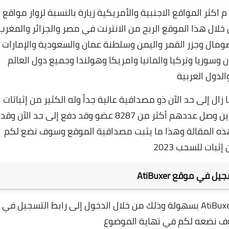
بحي مضمون م اكثر المواقع الاجنبية والأمريكية زيارة بالنسبة لزوار مواقع
 لسنة 2021 و 2022 يمكنكم من خلال هذا الموقع الربح من الانترنت في مصر والجزائر والمغرب
صومال وجزر القمر واليمن وسلطنة عمان والسعودية والإمارات
 وسوريا وتركيا والمانيا وامريكا وهولندا وجميع دول العالم
الدول العربية
At منذ أكثر من 3 سنوات وما زال إلى حد الآن ذو مصداقية عالية جداً وله الكثير من إثباتات
السحب والدفع لآلاف الأعضاء المسجلين فيه والذين وصل عددهم أكثر من 8287 عضو وقد دفع إلى حد الآن وقد
ر حتى تاريخ نشر هذه المقالة وهذا ما يثبت مصداقية الموقع وسوف نضع لكم
إثبات للسحب 2023
 في موقع AtiBuxer
يمكنكم فتح حساب جديد والتسجيل في موقع AtiBuxer بسهولة وذلك من خلال الدخول إلى رابط التسجيل في