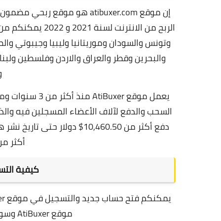
إن موقع atibuxer.com هو موقع ر
الربح من الانترنت
وتونس والسودان وموريتانيا وليبيا وجيبوتي وال
والبحرين وقطر والعراق والاردن وفلسطين ولبنان
و
يعمل موقع iBuxer
دفع أكثر من 10,460.50$ دولا
أكثر من 
كيفية التسجيل
موقع AtiBuxer وسوف نضعه لكم في نهاية الموضوع