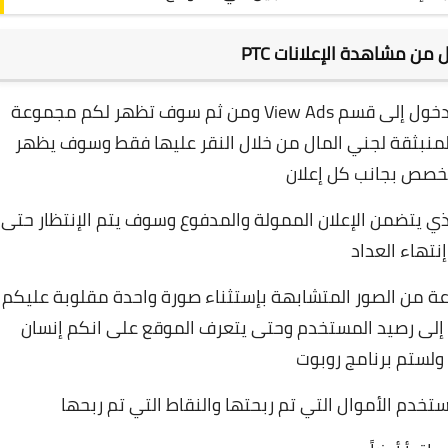
 من مشاهدة الإعلانات PTC
للبدأ بكسب المال من موقع AtiBuxer عليكم الدخول إلى قسم View Ads ومن ثم سوف تظهر لكم مجموعة
والمنبثقة لجني المال من خلال النقر عليها فقط وسوف يظهر
مخصص بجانب كل إعلان
ذي يتضمن الإعلان الممولة والمدفوع وسوف يتم الإنتظار حتى
إنتهاء العداد
ة من الصور المتشابهة بإستثناء صورة واحدة مقلوبة عليكم
اح إلى رصيد المستخدم وحتى يتعرف الموقع على انكم إنسان
لستم برنامج روبوت
خدم الأموال التي تم ربحتها والنقاط التي تم ربحها