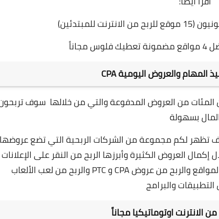
اقرأ أيضاً:
نت للمبتدئين)
مجاناً
ذ المهام والعروض اليومية CPA
ضمن المئات من العروض المدفوعة والتي من خلالها سوف تربحون
لمال بسهولة
 تظهر لكم مجموعة من الشركات الربحية التي تضع عروضها
ال من خلال إكمال العروض الكثيرة وأبرزها الربح من النقر على الإعلانات
والربح من مشاهدة الاعلانات والربح من زيارة المواقع والربح من عروض CPA و PTC والربح من لعب الألعاب
التطبيقات والبرامج
ن الانترنت اوتوماتيكيا مجاناً