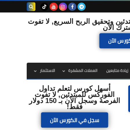
بحث هذه
دئين وتحقيق الربح السريع, لا تفوت
ترك الآن
المدونة
ورس الآن
الإلكترونية
زيادة متابعين
العملات المشفرة
الاستثمار
أسهل كورس لتعلم تداول
الفوركس للمبتدئين, لا تفوت
الفرصة وسجل الآن بـ 150 دولار
فقط!
سجل في الكورس الآن