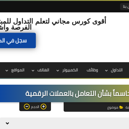
 بنا
أقوى كورس مجاني لتعلم التداول للمبت
الفرصة واش
سجل في الك
التداول
وظائف
الكمبيوتر
الهاتف
المواقع
 حاسماً بشأن التعامل بالعملات الرقمية
الحجم
مة
موضوع