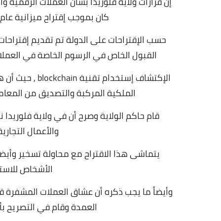
إن قرارات ولاية فلوريدا بشأن العملات الرقمية 
كان بموجب إقتراح ميزانية عام 2022 وهذا الأمر كان تحت عنوان الحرية أولا
حسب الإقتراحات على الدولة تم تقديم إقتراحات 
القبول الخاص في الرسوم الخاصة في العملات الرقمية
الإكتشاف إستخدام تقنية blockchain ,
حيث أن ه
الملكية المركبة والتصديق من المعاملات arid
قام حاكم الولاية وصرح أن في ولاية فلوريدا ن
والأعمال التجاري
يتماشى هذا الاقتراح مع محاولة تسخير وأيضا
الأشخاص للاست
وأيضاً ما يجب ذكره أن عشاق العملات المشفرة قا
العمدة وقام في التصريح بأ