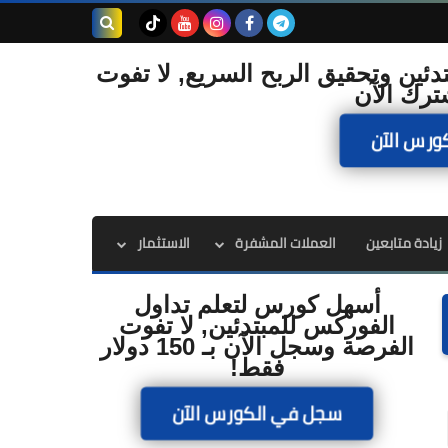
بحث هذه
دئين وتحقيق الربح السريع, لا تفوت
ترك الآن
المدونة
ورس الآن
الإلكترونية
زيادة متابعين
العملات المشفرة
الاستثمار
أسهل كورس لتعلم تداول
الفوركس للمبتدئين, لا تفوت
الفرصة وسجل الآن بـ 150 دولار
فقط!
سجل في الكورس الآن