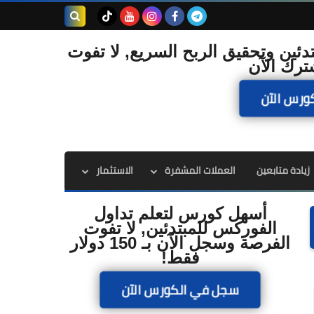
بحث هذه
دئين وتحقيق الربح السريع, لا تفوت
ترك الآن
المدونة
ورس الآن
الإلكترونية
زيادة متابعين
العملات المشفرة
الاستثمار
أسهل كورس لتعلم تداول
الفوركس للمبتدئين, لا تفوت
الفرصة وسجل الآن بـ 150 دولار
فقط!
سجل في الكورس الآن