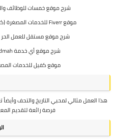
شرح موقع خمسات للوظائف والع
موقع Fiverr للخدمات المصغرة (كيفية فتح حساب في فايفر وإضافة خدمة ناجحة)
شرح موقع مستقل للعمل الحر عبر
شرح موقع أي خدمة ikhedmah العربي للربح من الانترنت للمبتدئين
موقع كفيل للخدمات المصغر
هذا العمل مثالي لمحبي التاريخ والتحف وأيضاً 
فرصة رائعة لتقديم المع
ال