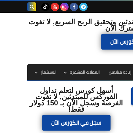
بحث هذه
دئين وتحقيق الربح السريع, لا تفوت
ترك الآن
المدونة
ورس الآن
الإلكترونية
زيادة متابعين
العملات المشفرة
الاستثمار
أسهل كورس لتعلم تداول
الفوركس للمبتدئين, لا تفوت
الفرصة وسجل الآن بـ 150 دولار
فقط!
سجل في الكورس الآن