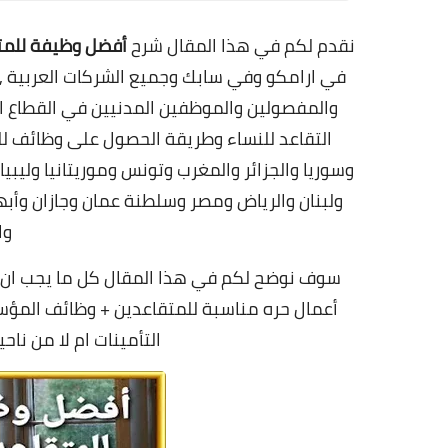
نقدم لكم في هذا المقال شرح
أفضل وظيفة للمت
في ارامكو وفي سابك وجميع الشركات العربية , 
والمفصولين والموظفين المدنيين في القطاع ال
التقاعد للنساء و
طريقة الحصول على وظائف لل
وسوريا والجزائر والمغرب وتونس وموريتانيا وليبي
ولبنان والرياض ومصر وسلطنة عمان وجازان وأب
وا
سوف نوضح لكم في هذا المقال كل ما يجب ان تع
أعمال حره مناسبة للمتقاعدين +
وظائف المؤسس
التأمينات ام لا من ناحية الت