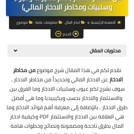
التجارة الالكترونية
وسلبيات ومخاطر الادخار المالي)
التسويق
الصفحة الرئيسية
ادخار المال
معلومات عامة
موضوع
التداول
الحجم
وظائف
محتويات المقال
الكمبيوتر
نقدم لكم في هذا المقال شرح موضوع
من مخاطر
الهاتف
الادخار
عن الادخار المالي وتحديداً
من
مخاطر الادخار ,
المواقع
سوف نشرح لكم عيوب وسلبيات الادخار وما الفرق بين
والاستثمار والادخار بحسب ويكيبيديا وما هي أفضل
زيادة متابعين
طرق الادخار , بالإضافة إلى معرفة أهم فوائد الادخار وما
العملات المشفرة
هي العلاقة بين الادخار والاستثمار PDF وكيفية ادخار
الاستثمار
المال بطرق ناجحة ومضمونة ونصائح وخطوات هامة