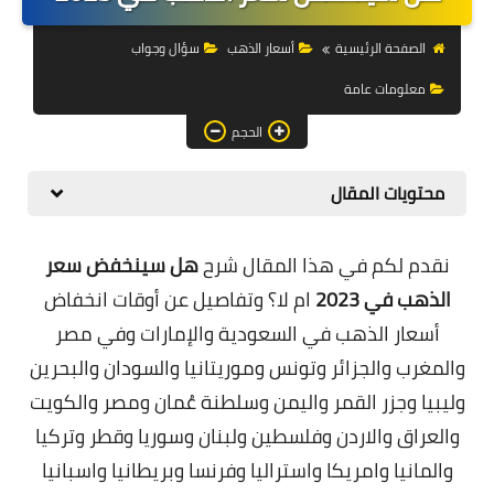
التجارة الالكترونية
الصفحة الرئيسية
أسعار الذهب
سؤال وجواب
التسويق
معلومات عامة
التداول
الحجم
وظائف
محتويات المقال
الكمبيوتر
الهاتف
نقدم لكم في هذا المقال شرح
هل سينخفض سعر
الذهب في 2023
ام لا؟ وتفاصيل عن أوقات انخفاض
المواقع
أسعار الذهب في السعودية والإمارات وفي مصر
زيادة متابعين
والمغرب والجزائر وتونس وموريتانيا والسودان والبحرين
وليبيا وجزر القمر واليمن وسلطنة عُمان ومصر والكويت
العملات المشفرة
والعراق والاردن وفلسطين ولبنان وسوريا وقطر وتركيا
الاستثمار
والمانيا وامريكا
واستراليا وفرنسا وبريطانيا واسبانيا