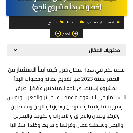
التجارة الالكترونية
(خطوات بدأ مشروع ناجح)
التسويق
الصفحة الرئيسية
الإستثمار
مشاريع
التداول
الحجم
وظائف
محتويات المقال
الكمبيوتر
نقدم لكم في هذا المقال شرح
كيف ابدأ الاستثمار من
الهاتف
الصفر
لسنة 2023 عبر تقديم نصائح وخطوات البدأ
المواقع
بمشروع إستثماري ناجح للمبتدئين وأفضل طرق
الاستثمار في السعودية ومصر والجزائر والمغرب وتونس
زيادة متابعين
وموريتانيا وليبيا والسودان وسوريا والاردن وفلسطين
العملات المشفرة
وتركيا ولبنان والعراق والإمارات والكويت والبحرين
الاستثمار
واليمن وسلطنة عمان وفرنسا وامريكا وكندا استراليا