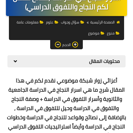
التجارة الالكترونية
لكم النجاح والتفوق الدراسي)
التسويق
الصفحة الرئيسية
سؤال وجواب
علوم
معلومات عامة
التداول
منوع
موضوع
وظائف
الحجم
الكمبيوتر
محتويات المقال
الهاتف
أعزائي زوار شبكة موضوعي نقدم لكم في هذا
المواقع
المقال
شرح ما هي
اسرار النجاح في الدراسة الجامعية
زيادة متابعين
والثانوية وأسرار التفوق في الدراسة + وصفة النجاح
والتفوق في الدراسة وحيل للتفوق في الدراسة ,
العملات المشفرة
بالإضافة إلى نصائح وقواعد للنجاح في الدراسة وخطوات
الاستثمار
النجاح في الدراسة وأيضاً استراتيجيات التفوق الدراسي