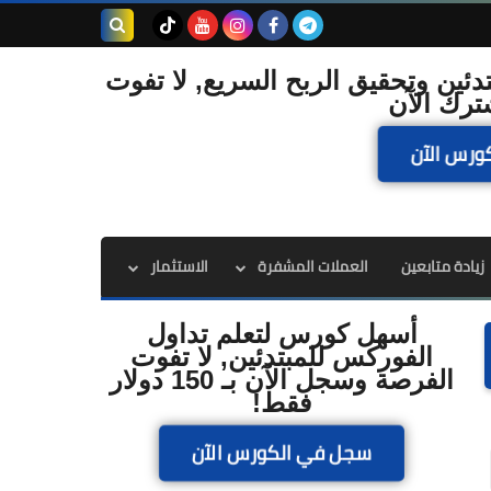
بحث هذه
دئين وتحقيق الربح السريع, لا تفوت
ترك الآن
المدونة
ورس الآن
الإلكترونية
زيادة متابعين
العملات المشفرة
الاستثمار
أسهل كورس لتعلم تداول
الفوركس للمبتدئين, لا تفوت
الفرصة وسجل الآن بـ 150 دولار
فقط!
سجل في الكورس الآن