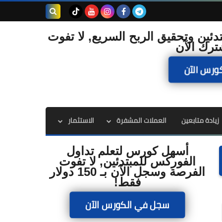
بحث هذه
دئين وتحقيق الربح السريع, لا تفوت
ترك الآن
المدونة
ورس الآن
الإلكترونية
زيادة متابعين
العملات المشفرة
الاستثمار
أسهل كورس لتعلم تداول
الفوركس للمبتدئين, لا تفوت
الفرصة وسجل الآن بـ 150 دولار
فقط!
سجل في الكورس الآن