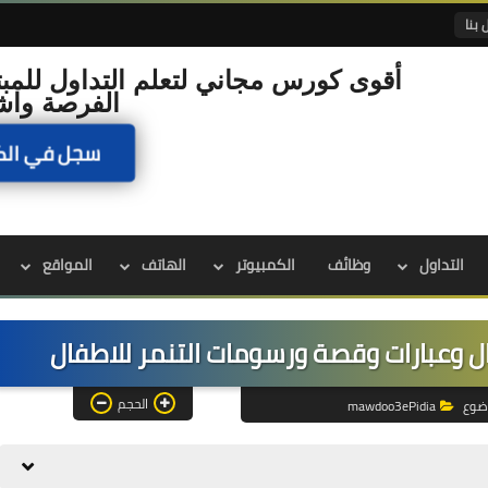
 بنا
أقوى كورس مجاني لتعلم التداول للمبت
الفرصة واش
سجل في الك
التداول
وظائف
الكمبيوتر
الهاتف
المواقع
ال وعبارات وقصة ورسومات التنمر للاطفال
الحجم
ضوع
mawdoo3ePidia