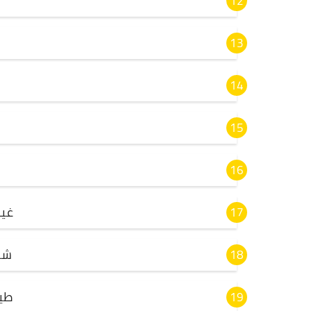
غي
شا
طي