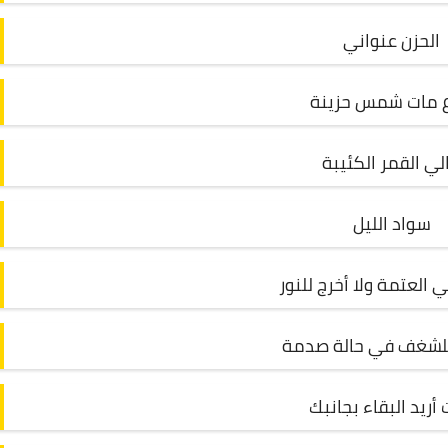
الحزن عنواني
رع مات شمس حزينة
الي القمر الكئيبة
سواد الليل
العتمة ولا أخرج للنور
للشغف في حالة صدمة
أريد البقاء بجانبك