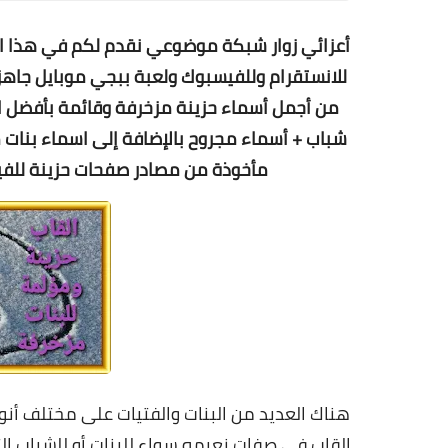
أعزائي زوار شبكة موضوعي نقدم لكم في هذا ا
للانستقرام وللفيسبوك ولعبة ببجي موبايل جاهزة
من أجمل أسماء حزينة مزخرفة وقائمة بأفضل ا
شباب + أسماء مجروح بالإضافة إلى اسماء بنات م
مأخوذة من مصادر صفحات حزينة للفيس
هناك العديد من البنات والفتيات على مختلف أنوا
القاب في صفات نعيمه سواء للبنات أو للشباب ا