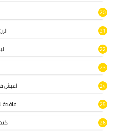
الز
لي
أعيش في 
فاقدة 
كنت 