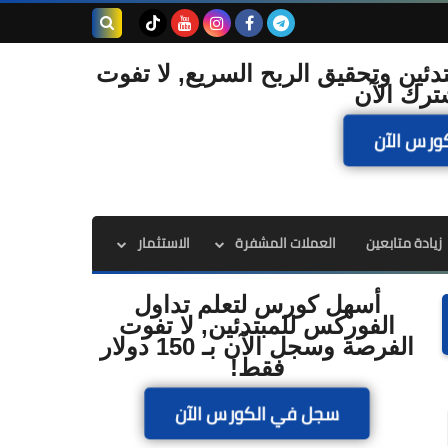
بحث هذه
دئين وتحقيق الربح السريع, لا تفوت
ترك الآن
المدونة
ورس الآن
الإلكترونية
زيادة متابعين
العملات المشفرة
الاستثمار
أسهل كورس لتعلم تداول
الفوركس للمبتدئين, لا تفوت
الفرصة وسجل الآن بـ 150 دولار
فقط!
سجل في الكورس الآن