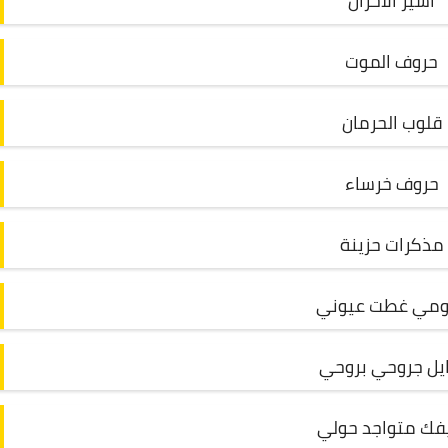
أسير الأحزان
حروف الموت
قلوب الحرمان
حروف خرساء
مذكرات حزينة
ومي غطت عيوني
يل جروحي بروحي
فك متواجد حولي