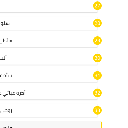
سنوات
سأظل 
أنت
سأموت
أكره غبائي 
روحي 