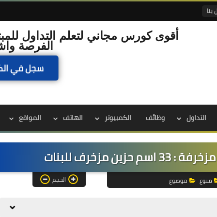
 بنا
أقوى كورس مجاني لتعلم التداول للمبت
الفرصة واش
سجل في الك
التداول
وظائف
الكمبيوتر
الهاتف
المواقع
ين مزخرف للبنات
الحجم
منوع
موضوع